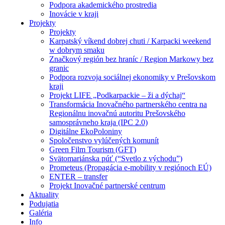
Podpora akademického prostredia
Inovácie v kraji
Projekty
Projekty
Karpatský víkend dobrej chuti / Karpacki weekend
w dobrym smaku
Značkový región bez hraníc / Region Markowy bez
granic
Podpora rozvoja sociálnej ekonomiky v Prešovskom
kraji
Projekt LIFE „Podkarpackie – ži a dýchaj“
Transformácia Inovačného partnerského centra na
Regionálnu inovačnú autoritu Prešovského
samosprávneho kraja (IPC 2.0)
Digitálne EkoPoloniny
Spoločenstvo vylúčených komunít
Green Film Tourism (GFT)
Svätomariánska púť (“Svetlo z východu”)
Prometeus (Propagácia e-mobility v regiónoch EÚ)
ENTER – transfer
Projekt Inovačné partnerské centrum
Aktuality
Podujatia
Galéria
Info