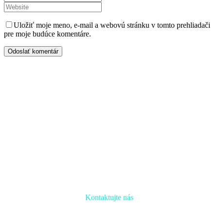
Uložiť moje meno, e-mail a webovú stránku v tomto prehliadači
pre moje budúce komentáre.
Odoslať komentár
Kontaktujte nás
Radi prediskutujeme Váš projekt a odpovieme na akúkoľvek
otázku