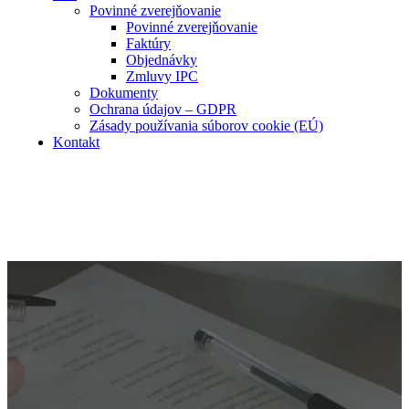
Povinné zverejňovanie
Povinné zverejňovanie
Faktúry
Objednávky
Zmluvy IPC
Dokumenty
Ochrana údajov – GDPR
Zásady používania súborov cookie (EÚ)
Kontakt