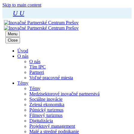
Skip to main content
U
U
Menu
Close
Úvod
O nás
O nás
Tím IPC
Partneri
Voľné pracovné miesta
Témy
Témy
Medzisektorové inovačné partnerstvá
Sociálne inovácie
Zelená ekonomika
Pútnický turizmus
Filmový turizmus
Digitalizácia
Projektový management
Malé a stredné podnikanie