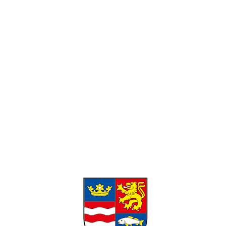
Pracovné hodiny:
Pondelok-Piatok: 8:00 – 16:00 Víkend:
Zatvorené