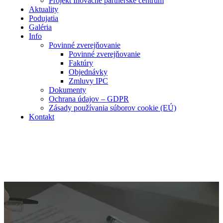
Projekt Inovačné partnerské centrum
Aktuality
Podujatia
Galéria
Info
Povinné zverejňovanie
Povinné zverejňovanie
Faktúry
Objednávky
Zmluvy IPC
Dokumenty
Ochrana údajov – GDPR
Zásady používania súborov cookie (EÚ)
Kontakt