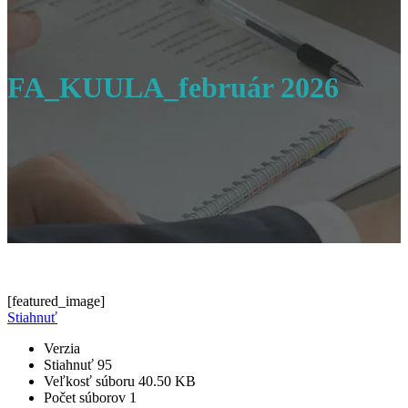
FA_KUULA_február 2026
[featured_image]
Stiahnuť
Verzia
Stiahnuť
95
Veľkosť súboru
40.50 KB
Počet súborov
1