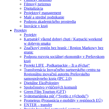
Filmový turizmus
Digitalizácia
Projektový management
Malé a stredné podnikanie
Podpora akademického prostredia
Inovácie v kraji
Projekty
Projekty
Karpatský víkend dobrej chuti / Karpacki weekend
w dobrym smaku
Značkový región bez hraníc / Region Markowy bez
granic
Podpora rozvoja sociálnej ekonomiky v Prešovskom
kraji
Projekt LIFE „Podkarpackie – ži a dýchaj“
Transformácia Inovačného partnerského centra na
Regionálnu inovačnú autoritu Prešovského
samosprávneho kraja (IPC 2.0)
Digitálne EkoPoloniny
Spoločenstvo vylúčených komunít
Green Film Tourism (GFT)
Svätomariánska púť (“Svetlo z východu”)
Prometeus (Propagácia e-mobility v regiónoch EÚ)
ENTER – transfer