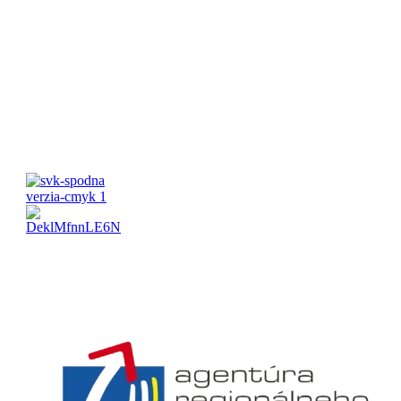
Pracovné hodiny:
Pondelok-Piatok: 8:00 – 16:00 Víkend:
Zatvorené