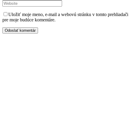
Uložiť moje meno, e-mail a webovú stránku v tomto prehliadači
pre moje budúce komentáre.
Odoslať komentár
Kontaktujte nás
Radi prediskutujeme Váš projekt a odpovieme na akúkoľvek
otázku