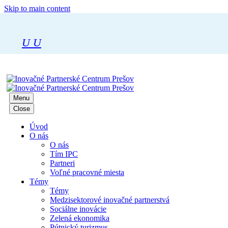
Skip to main content
U
U
Menu
Close
Úvod
O nás
O nás
Tím IPC
Partneri
Voľné pracovné miesta
Témy
Témy
Medzisektorové inovačné partnerstvá
Sociálne inovácie
Zelená ekonomika
Pútnický turizmus