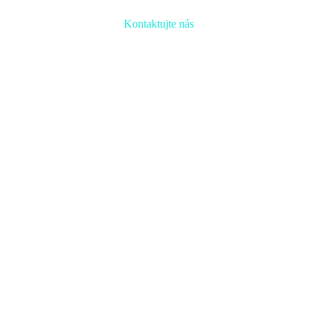
Kontaktujte nás
Radi prediskutujeme Váš projekt a odpovieme na akúkoľvek
otázku
Naša adresa:
Inovačné partnerské centrum
Hlavná 139, 080 01 Prešov
Naše kontakty: