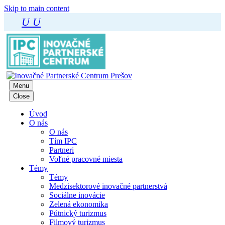
Skip to main content
U
U
Menu
Close
Úvod
O nás
O nás
Tím IPC
Partneri
Voľné pracovné miesta
Témy
Témy
Medzisektorové inovačné partnerstvá
Sociálne inovácie
Zelená ekonomika
Pútnický turizmus
Filmový turizmus