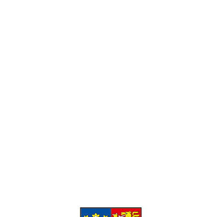
Telefón:
+421 919 131 337
Email:
info@inovacne.sk
Pracovné hodiny:
Pondelok-Piatok: 8:00 – 16:00 Víkend:
Zatvorené