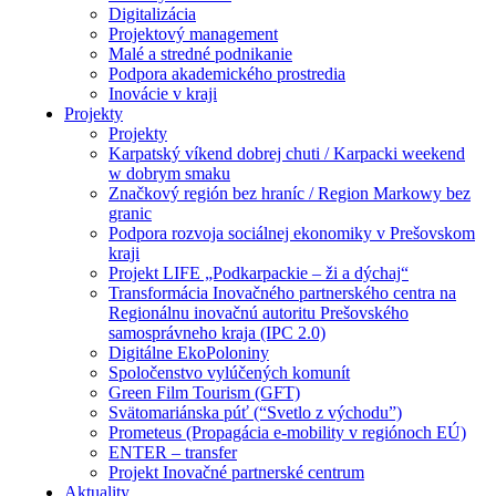
Digitalizácia
Projektový management
Malé a stredné podnikanie
Podpora akademického prostredia
Inovácie v kraji
Projekty
Projekty
Karpatský víkend dobrej chuti / Karpacki weekend
w dobrym smaku
Značkový región bez hraníc / Region Markowy bez
granic
Podpora rozvoja sociálnej ekonomiky v Prešovskom
kraji
Projekt LIFE „Podkarpackie – ži a dýchaj“
Transformácia Inovačného partnerského centra na
Regionálnu inovačnú autoritu Prešovského
samosprávneho kraja (IPC 2.0)
Digitálne EkoPoloniny
Spoločenstvo vylúčených komunít
Green Film Tourism (GFT)
Svätomariánska púť (“Svetlo z východu”)
Prometeus (Propagácia e-mobility v regiónoch EÚ)
ENTER – transfer
Projekt Inovačné partnerské centrum
Aktuality