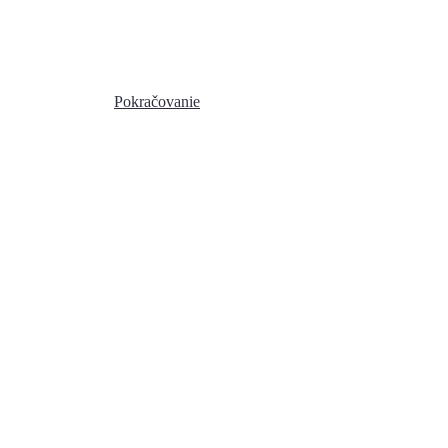
(Franciszkanów)
Zgromadzenie Księży Misjonarzy
Saletynów, Dom Zakonny
Pokračovanie