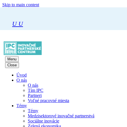
Skip to main content
U
U
Menu
Close
Úvod
O nás
O nás
Tím IPC
Partneri
Voľné pracovné miesta
Témy
Témy
Medzisektorové inovačné partnerstvá
Sociálne inovácie
Zelená ekonomika