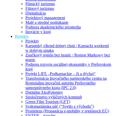
Pútnický turizmus
Filmový turizmus
Digitalizácia
Projektový management
Malé a stredné podnikanie
Podpora akademického prostredia
Inovácie v kraji
Projekty
Projekty
Karpatský víkend dobrej chuti / Karpacki weekend
w dobrym smaku
Značkový región bez hraníc / Region Markowy bez
granic
Podpora rozvoja sociálnej ekonomiky v Prešovskom
kraji
Projekt LIFE „Podkarpackie – ži a dýchaj“
Transformácia Inovačného partnerského centra na
Regionálnu inovačnú autoritu Prešovského
samosprávneho kraja (IPC 2.0)
Digitálne EkoPoloniny
Spoločenstvo vylúčených komunít
Green Film Tourism (GFT)
Svätomariánska púť (“Svetlo z východu”)
Prometeus (Propagácia e-mobility v regiónoch EÚ)
ENTER – transfer