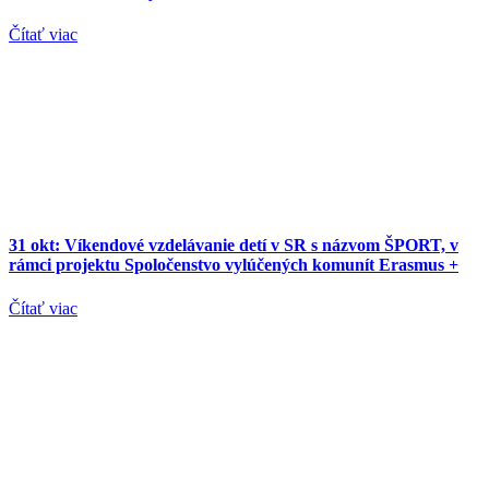
Čítať viac
31 okt:
Víkendové vzdelávanie detí v SR s názvom ŠPORT, v
rámci projektu Spoločenstvo vylúčených komunít Erasmus +
Čítať viac