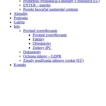
Prometeus (Propagácia e-mobility v regiónoch EÚ)
ENTER – transfer
Projekt Inovačné partnerské centrum
Aktuality
Podujatia
Galéria
Info
Povinné zverejňovanie
Povinné zverejňovanie
Faktúry
Objednávky
Zmluvy IPC
Dokumenty
Ochrana údajov – GDPR
Zásady používania súborov cookie (EÚ)
Kontakt