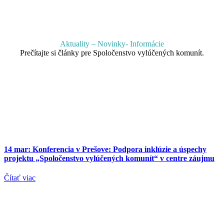
Aktuality – Novinky- Informácie
Prečítajte si články pre Spoločenstvo vylúčených komunít.
14 mar:
Konferencia v Prešove: Podpora inklúzie a úspechy
projektu „Spoločenstvo vylúčených komunít“ v centre záujmu
Čítať viac