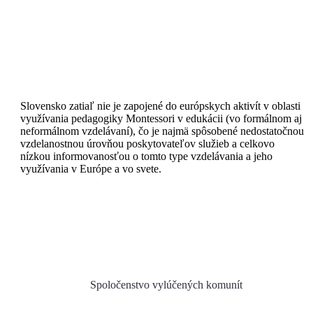
Slovensko zatiaľ nie je zapojené do európskych aktivít v oblasti
využívania pedagogiky Montessori v edukácii (vo formálnom aj
neformálnom vzdelávaní), čo je najmä spôsobené nedostatočnou
vzdelanostnou úrovňou poskytovateľov služieb a celkovo
nízkou informovanosťou o tomto type vzdelávania a jeho
využívania v Európe a vo svete.
DETAILY PROJEKTU
Spoločenstvo vylúčených komunít