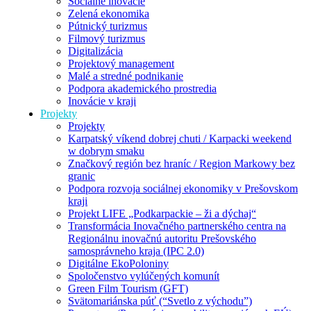
Sociálne inovácie
Zelená ekonomika
Pútnický turizmus
Filmový turizmus
Digitalizácia
Projektový management
Malé a stredné podnikanie
Podpora akademického prostredia
Inovácie v kraji
Projekty
Projekty
Karpatský víkend dobrej chuti / Karpacki weekend
w dobrym smaku
Značkový región bez hraníc / Region Markowy bez
granic
Podpora rozvoja sociálnej ekonomiky v Prešovskom
kraji
Projekt LIFE „Podkarpackie – ži a dýchaj“
Transformácia Inovačného partnerského centra na
Regionálnu inovačnú autoritu Prešovského
samosprávneho kraja (IPC 2.0)
Digitálne EkoPoloniny
Spoločenstvo vylúčených komunít
Green Film Tourism (GFT)
Svätomariánska púť (“Svetlo z východu”)