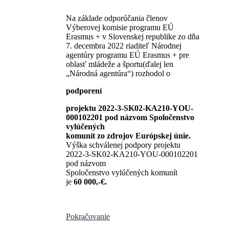
Na základe odporúčania členov
Výberovej komisie programu EÚ
Erasmus + v Slovenskej republike zo dňa
7. decembra 2022 riaditeľ Národnej
agentúry programu EÚ Erasmus + pre
oblasť mládeže a športu(ďalej len
„Národná agentúra“) rozhodol o
podporení
projektu 2022-3-SK02-KA210-YOU-
000102201 pod názvom Spoločenstvo
vylúčených
komunít zo zdrojov Európskej únie.
Výška schválenej podpory projektu
2022-3-SK02-KA210-YOU-000102201
pod názvom
Spoločenstvo vylúčených komunít
je
60 000,-€.
Pokračovanie