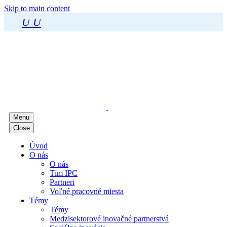
Skip to main content
U
U
Menu
Close
Úvod
O nás
O nás
Tím IPC
Partneri
Voľné pracovné miesta
Témy
Témy
Medzisektorové inovačné partnerstvá