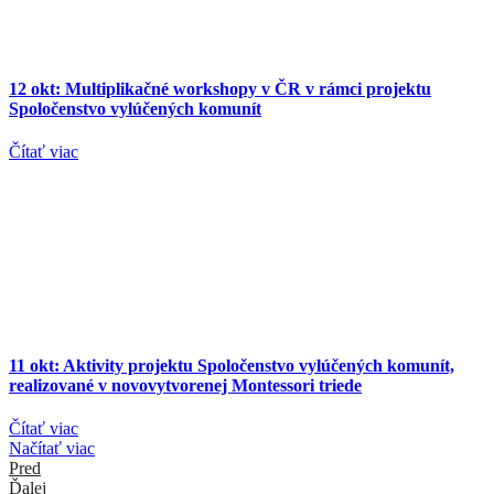
12 okt:
Multiplikačné workshopy v ČR v rámci projektu
Spoločenstvo vylúčených komunít
Čítať viac
11 okt:
Aktivity projektu Spoločenstvo vylúčených komunít,
realizované v novovytvorenej Montessori triede
Čítať viac
Načítať viac
Pred
Ďalej