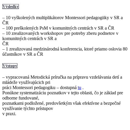
Výsledky
– 10 vyškolených multiplikátorov Montessori pedagogiiky v SR a
ČR
– 100 preškolených PsM v komunitných centrách v SR a ČR
– 10 zrealizovaných workshopov pre potreby zberu podnetov v
komunitných centrách v SR a
ČR
– 1 zrealizovaná medzinárodná konferencia, ktoré priamo oslovia 80
účastníkov v SR a ČR
Výstupy
– vypracovaná Metodická príručka na prípravu vzdelávania detí a
mládeže využívajúcich pri
práci Montessori pedagogiku – dostupná
tu
.
Ponúkne systematizáciu poznatkov v tejto oblasti, čo je základ pre
odborne fundované,
poznatkami podložené, predovšetkým však efektívne a bezpečné
využívanie týchto prístupov
v praxi.