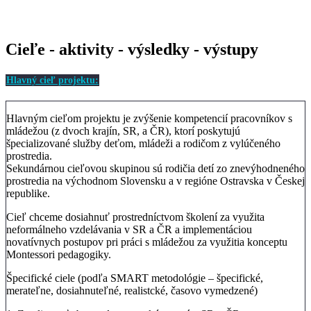
Cieľe - aktivity - výsledky - výstupy
Hlavný cieľ projektu:
Hlavným cieľom projektu je zvýšenie kompetencií pracovníkov s
mládežou (z dvoch krajín, SR, a ČR), ktorí poskytujú
špecializované služby deťom, mládeži a rodičom z vylúčeného
prostredia.
Sekundárnou cieľovou skupinou sú rodičia detí zo znevýhodneného
prostredia na východnom Slovensku a v regióne Ostravska v Českej
republike.
Cieľ chceme dosiahnuť prostredníctvom školení za využita
neformálneho vzdelávania v SR a ČR a implementáciou
novatívnych postupov pri práci s mládežou za využitia konceptu
Montessori pedagogiky.
Špecifické ciele (podľa SMART metodológie – špecifické,
merateľne, dosiahnuteľné, realistcké, časovo vymedzené)