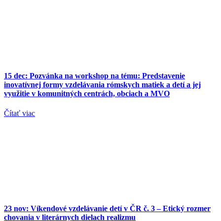
15 dec:
Pozvánka na workshop na tému: Predstavenie
inovatívnej formy vzdelávania rómskych matiek a detí a jej
využitie v komunitných centrách, obciach a MVO
Čítať viac
23 nov:
Víkendové vzdelávanie detí v ČR č. 3 – Etický rozmer
chovania v literárnych dielach realizmu