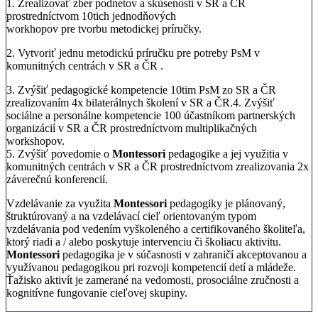
1. Zrealizovať zber podnetov a skúseností v SR a ČR
prostredníctvom 10tich jednodňových
workhopov pre tvorbu metodickej príručky.
2. Vytvoriť jednu metodickú príručku pre potreby PsM v
komunitných centrách v SR a ČR .
3. Zvýšiť pedagogické kompetencie 10tim PsM zo SR a ČR
zrealizovaním 4x bilaterálnych školení v SR a ČR.4. Zvýšiť
sociálne a personálne kompetencie 100 účastníkom partnerských
organizácií v SR a ČR prostredníctvom multiplikačných
workshopov.
5. Zvýšiť povedomie o
Montessori
pedagogike a jej využitia v
komunitných centrách v SR a ČR prostredníctvom zrealizovania 2x
záverečnú konferencií.
Vzdelávanie za využita
Montessori
pedagogiky je plánovaný,
štruktúrovaný a na vzdelávací cieľ orientovaným typom
vzdelávania pod vedením vyškoleného a certifikovaného školiteľa,
ktorý riadi a / alebo poskytuje intervenciu či školiacu aktivitu.
Montessori
pedagogika je v súčasnosti v zahraničí akceptovanou a
využívanou pedagogikou pri rozvoji kompetencií detí a mládeže.
Ťažisko aktivít je zamerané na vedomosti, prosociálne zručnosti a
kognitívne fungovanie cieľovej skupiny.