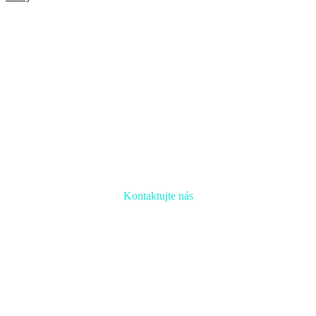
Kontaktujte nás
Radi prediskutujeme Váš projekt a odpovieme na akúkoľvek
otázku