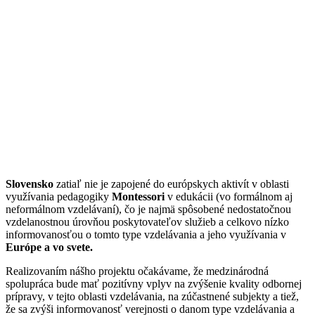
Slovensko
zatiaľ nie je zapojené do európskych aktivít v oblasti
využívania pedagogiky
Montessori
v edukácii (vo formálnom aj
neformálnom vzdelávaní), čo je najmä spôsobené nedostatočnou
vzdelanostnou úrovňou poskytovateľov služieb a celkovo nízko
informovanosťou o tomto type vzdelávania a jeho využívania v
Európe a vo svete.
Realizovaním nášho projektu očakávame, že medzinárodná
spolupráca bude mať pozitívny vplyv na zvýšenie kvality odbornej
prípravy, v tejto oblasti vzdelávania, na zúčastnené subjekty a tiež,
že sa zvýši informovanosť verejnosti o danom type vzdelávania a