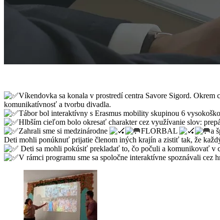
Víkendovka sa konala v prostredí centra Savore Sigord. Okrem ci
komunikatívnosť a tvorbu divadla.
Tábor bol interaktívny s Erasmus mobility skupinou 6 vysokošk
Hlbším cieľom bolo okresať charakter cez využívanie slov: prepáč
Zahrali sme si medzinárodne
FLORBAL
a 
Deti mohli ponúknuť prijatie členom iných krajín a zistiť tak, že kaž
Deti sa mohli pokúsiť prekladať to, čo počuli a komunikovať v
V rámci programu sme sa spoločne interaktívne spoznávali cez hry