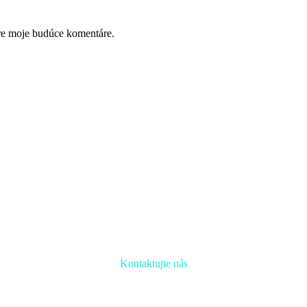
pre moje budúce komentáre.
Kontaktujte nás
Radi prediskutujeme Váš projekt a odpovieme na akúkoľvek otázku