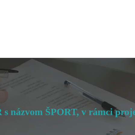
R s názvom ŠPORT, v rámci proj