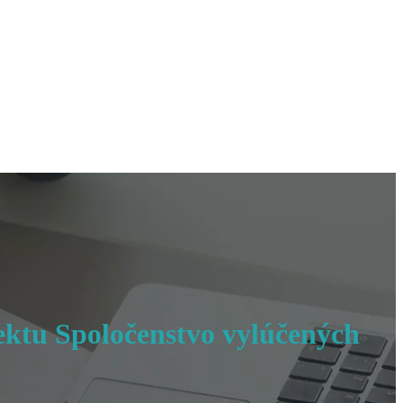
ektu Spoločenstvo vylúčených