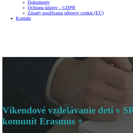
Dokumenty
Ochrana údajov – GDPR
Zásady používania súborov cookie (EÚ)
Kontakt
Víkendové vzdelávanie detí v S
komunít Erasmus +