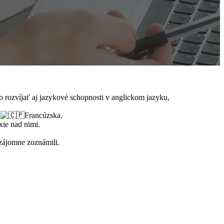
o rozvíjať aj jazykové schopnosti v anglickom jazyku,
a
Francúzska.
xie nad nimi.
vzájomne zoznámili.