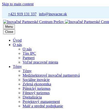
Skip to main content
+421 919 131 337
info@inovacne.sk
Menu
Close
Úvod
O nás
O nás
Tím IPC
Partneri
Voľné pracovné miesta
Témy
Témy
Medzisektorové inovačné partnerstvá
Sociálne inovácie
Zelená ekonomika
Pútnický turizmus
Filmový turizmus
Digitalizácia
Projektový management
Malé a stredné podnikanie