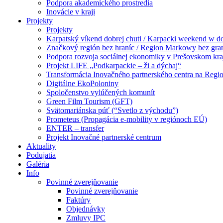
Podpora akademického prostredia
Inovácie v kraji
Projekty
Projekty
Karpatský víkend dobrej chuti / Karpacki weekend w 
Značkový región bez hraníc / Region Markowy bez gra
Podpora rozvoja sociálnej ekonomiky v Prešovskom kra
Projekt LIFE „Podkarpackie – ži a dýchaj“
Transformácia Inovačného partnerského centra na Regio
Digitálne EkoPoloniny
Spoločenstvo vylúčených komunít
Green Film Tourism (GFT)
Svätomariánska púť (“Svetlo z východu”)
Prometeus (Propagácia e-mobility v regiónoch EÚ)
ENTER – transfer
Projekt Inovačné partnerské centrum
Aktuality
Podujatia
Galéria
Info
Povinné zverejňovanie
Povinné zverejňovanie
Faktúry
Objednávky
Zmluvy IPC