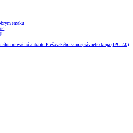
dobrym smaku
nic
ji
nálnu inovačnú autoritu Prešovského samosprávneho kraja (IPC 2.0)