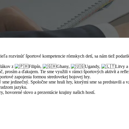
eľa rozvinúť športové kompetencie rómskych detí, sa nám tiež podaril
olákov z
Filipín,
Ghany,
Ugandy,
Litvy 
, prosím a ďakujem. Tie sme využili v rámci športových aktivít a refle
športové zapojenia formou stredovekej bojovej hry.
dý sme jedinečný. Spoločne sme hrali hry, ktorými sme sa predstavili a 
 cudzom jazyku.
, hovorené slovo a prezentácie krajiny našich hostí.