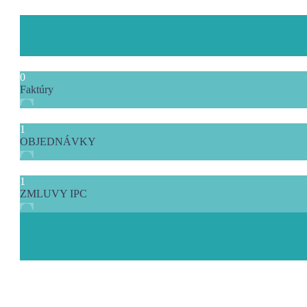
0
Faktúry
1
OBJEDNÁVKY
1
ZMLUVY IPC