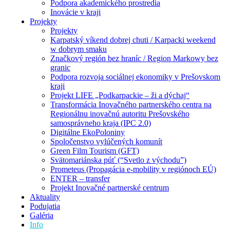
Podpora akademického prostredia
Inovácie v kraji
Projekty
Projekty
Karpatský víkend dobrej chuti / Karpacki weekend
w dobrym smaku
Značkový región bez hraníc / Region Markowy bez
granic
Podpora rozvoja sociálnej ekonomiky v Prešovskom
kraji
Projekt LIFE „Podkarpackie – ži a dýchaj“
Transformácia Inovačného partnerského centra na
Regionálnu inovačnú autoritu Prešovského
samosprávneho kraja (IPC 2.0)
Digitálne EkoPoloniny
Spoločenstvo vylúčených komunít
Green Film Tourism (GFT)
Svätomariánska púť (“Svetlo z východu”)
Prometeus (Propagácia e-mobility v regiónoch EÚ)
ENTER – transfer
Projekt Inovačné partnerské centrum
Aktuality
Podujatia
Galéria
Info