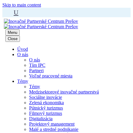
Skip to main content
U
Menu
Close
Úvod
O nás
O nás
Tím IPC
Partneri
Voľné pracovné miesta
Témy
Témy
Medzisektorové inovačné partnerstvá
Sociálne inovácie
Zelená ekonomika
Pútnický turizmus
Filmový turizmus
Digitalizácia
Projektový management
Malé a stredné podnikanie