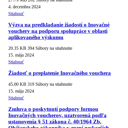
4. decembra 2024
Stiahnuť
Výzva na predkladanie žiadostí o Inovačné
vouchery na podporu spolupráce v oblasti
aplikovaného výskumu
20.35 KB
394 Súbory na stiahnutie
15. mája 2024
Stiahnuť
Žiadosť o preplatenie Inovačného vouchera
45.00 KB
319 Súbory na stiahnutie
15. mája 2024
Stiahnuť
Zmluva o poskytnutí podpory formou
Inovačných voucherov, uzatvorená podľa
ustanovenia § 51 zákona č. 40/1964 Zb.
Občianskeho zákonníka v znení neskorších