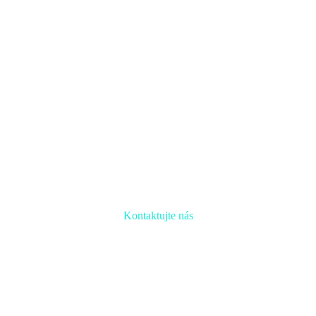
Kontaktujte nás
Radi prediskutujeme Váš projekt a odpovieme na
akúkoľvek otázku