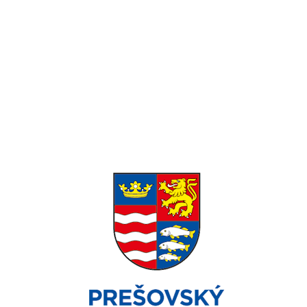
Pondelok-Piatok: 8:00 – 16:00
Víkend: Zatvorené