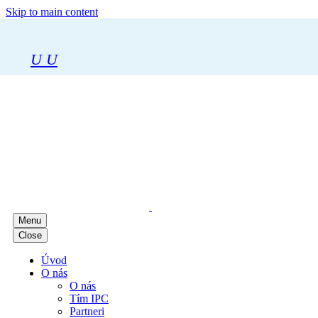
Skip to main content
U
U
Menu
Close
Úvod
O nás
O nás
Tím IPC
Partneri