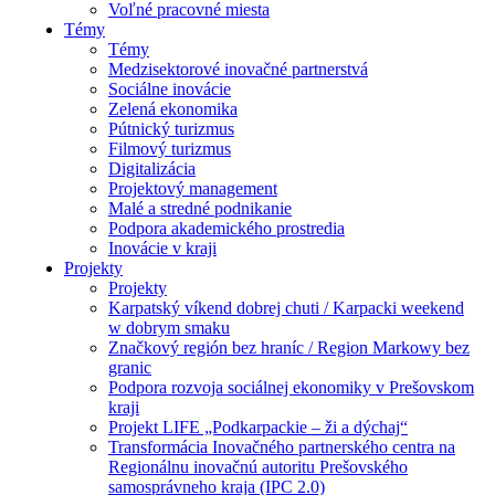
Voľné pracovné miesta
Témy
Témy
Medzisektorové inovačné partnerstvá
Sociálne inovácie
Zelená ekonomika
Pútnický turizmus
Filmový turizmus
Digitalizácia
Projektový management
Malé a stredné podnikanie
Podpora akademického prostredia
Inovácie v kraji
Projekty
Projekty
Karpatský víkend dobrej chuti / Karpacki weekend
w dobrym smaku
Značkový región bez hraníc / Region Markowy bez
granic
Podpora rozvoja sociálnej ekonomiky v Prešovskom
kraji
Projekt LIFE „Podkarpackie – ži a dýchaj“
Transformácia Inovačného partnerského centra na
Regionálnu inovačnú autoritu Prešovského
samosprávneho kraja (IPC 2.0)