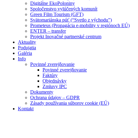
Digitálne EkoPoloniny
Spoločenstvo vylúčených komunít
Green Film Tourism (GFT)
Svätomariánska púť (“Svetlo z východu”)
Prometeus (Propagácia e-mobility v regiónoch EÚ)
ENTER – transfer
Projekt Inovačné partnerské centrum
Aktuality
Podujatia
Galéria
Info
Povinné zverejňovanie
Povinné zverejňovanie
Faktúry
Objednávky
Zmluvy IPC
Dokumenty
Ochrana údajov – GDPR
Zásady používania súborov cookie (EÚ)
Kontakt