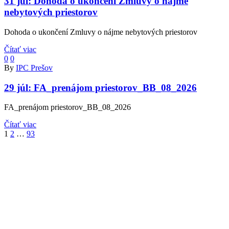
31 júl:
Dohoda o ukončení Zmluvy o nájme
nebytových priestorov
Dohoda o ukončení Zmluvy o nájme nebytových priestorov
Čítať viac
0
0
By
IPC Prešov
29 júl:
FA_prenájom priestorov_BB_08_2026
FA_prenájom priestorov_BB_08_2026
Čítať viac
Ďalej
1
2
…
93