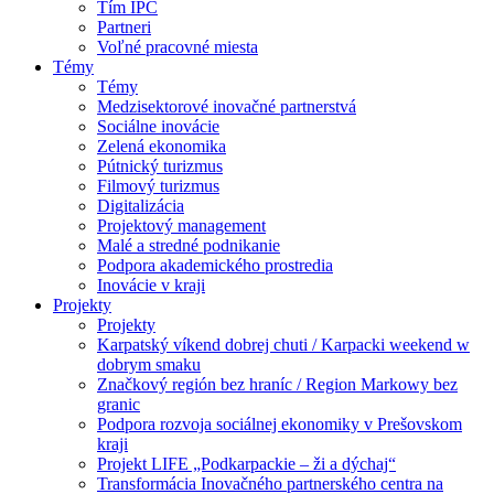
Tím IPC
Partneri
Voľné pracovné miesta
Témy
Témy
Medzisektorové inovačné partnerstvá
Sociálne inovácie
Zelená ekonomika
Pútnický turizmus
Filmový turizmus
Digitalizácia
Projektový management
Malé a stredné podnikanie
Podpora akademického prostredia
Inovácie v kraji
Projekty
Projekty
Karpatský víkend dobrej chuti / Karpacki weekend w
dobrym smaku
Značkový región bez hraníc / Region Markowy bez
granic
Podpora rozvoja sociálnej ekonomiky v Prešovskom
kraji
Projekt LIFE „Podkarpackie – ži a dýchaj“
Transformácia Inovačného partnerského centra na