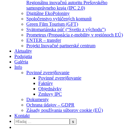
Regionálnu inovačnú autoritu Prešovského
samosprávneho kraja (IPC 2.0)
Digitálne EkoPoloniny
Spoločenstvo vylúčených komunít
Green Film Tourism (GFT)
Svätomariánska púť (“Svetlo z východu”)
Prometeus (Propagácia e-mobility v regiónoch EÚ)
ENTER – transfer
Projekt Inovačné partnerské centrum
Aktuality
Podujatia
Galéria
Info
Povinné zverejňovanie
Povinné zverejňovanie
Faktúry
Objednávky
Zmluvy IPC
Dokumenty
Ochrana údajov – GDPR
Zásady používania súborov cookie (EÚ)
Kontakt