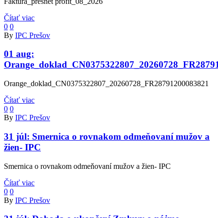
Faktúra_presnet profit_08_2026
Čítať viac
0
0
By
IPC Prešov
01 aug:
Orange_doklad_CN0375322807_20260728_FR2879
Orange_doklad_CN0375322807_20260728_FR28791200083821
Čítať viac
0
0
By
IPC Prešov
31 júl:
Smernica o rovnakom odmeňovaní mužov a
žien- IPC
Smernica o rovnakom odmeňovaní mužov a žien- IPC
Čítať viac
0
0
By
IPC Prešov