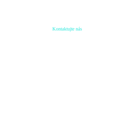
Kontaktujte nás
Radi prediskutujeme Váš projekt a odpovieme na akúkoľvek
otázku
Naša adresa:
Inovačné partnerské centrum
Hlavná 139, 080 01 Prešov