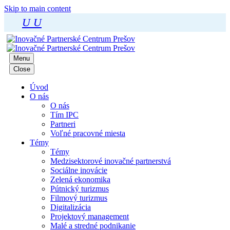
Skip to main content
U
U
Menu
Close
Úvod
O nás
O nás
Tím IPC
Partneri
Voľné pracovné miesta
Témy
Témy
Medzisektorové inovačné partnerstvá
Sociálne inovácie
Zelená ekonomika
Pútnický turizmus
Filmový turizmus
Digitalizácia
Projektový management
Malé a stredné podnikanie