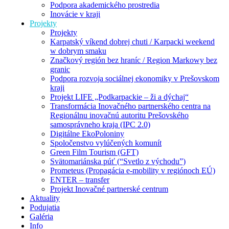
Podpora akademického prostredia
Inovácie v kraji
Projekty
Projekty
Karpatský víkend dobrej chuti / Karpacki weekend
w dobrym smaku
Značkový región bez hraníc / Region Markowy bez
granic
Podpora rozvoja sociálnej ekonomiky v Prešovskom
kraji
Projekt LIFE „Podkarpackie – ži a dýchaj“
Transformácia Inovačného partnerského centra na
Regionálnu inovačnú autoritu Prešovského
samosprávneho kraja (IPC 2.0)
Digitálne EkoPoloniny
Spoločenstvo vylúčených komunít
Green Film Tourism (GFT)
Svätomariánska púť (“Svetlo z východu”)
Prometeus (Propagácia e-mobility v regiónoch EÚ)
ENTER – transfer
Projekt Inovačné partnerské centrum
Aktuality
Podujatia
Galéria
Info