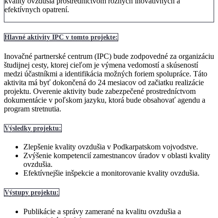
kvality ovzdušia prostredníctvom rôznych inovatívnych a
efektívnych opatrení.
Hlavné aktivity IPC v tomto projekte:
Inovačné partnerské centrum (IPC) bude zodpovedné za organizáciu
študijnej cesty, ktorej cieľom je výmena vedomostí a skúseností
medzi účastníkmi a identifikácia možných foriem spolupráce. Táto
aktivita má byť dokončená do 24 mesiacov od začiatku realizácie
projektu. Overenie aktivity bude zabezpečené prostredníctvom
dokumentácie v poľskom jazyku, ktorá bude obsahovať agendu a
program stretnutia.
Výsledky projektu:
Zlepšenie kvality ovzdušia v Podkarpatskom vojvodstve.
Zvýšenie kompetencií zamestnancov úradov v oblasti kvality
ovzdušia.
Efektívnejšie inšpekcie a monitorovanie kvality ovzdušia.
Výstupy projektu:
Publikácie a správy zamerané na kvalitu ovzdušia a