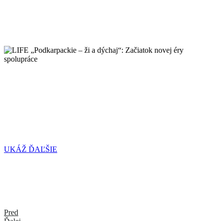
SPOJILI SILY PRE ČISTEJŠÍ
VZDUCH
LIFE „PODKARPACKIE – ŽI A
DÝCHAJ“: ZAČIATOK NOVEJ
ÉRY SPOLUPRÁCE
UKÁŽ ĎAĽŠIE
Pred