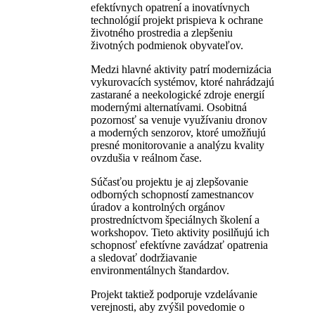
efektívnych opatrení a inovatívnych
technológií projekt prispieva k ochrane
životného prostredia a zlepšeniu
životných podmienok obyvateľov.
Medzi hlavné aktivity patrí modernizácia
vykurovacích systémov, ktoré nahrádzajú
zastarané a neekologické zdroje energií
modernými alternatívami. Osobitná
pozornosť sa venuje využívaniu dronov
a moderných senzorov, ktoré umožňujú
presné monitorovanie a analýzu kvality
ovzdušia v reálnom čase.
Súčasťou projektu je aj zlepšovanie
odborných schopností zamestnancov
úradov a kontrolných orgánov
prostredníctvom špeciálnych školení a
workshopov. Tieto aktivity posilňujú ich
schopnosť efektívne zavádzať opatrenia
a sledovať dodržiavanie
environmentálnych štandardov.
Projekt taktiež podporuje vzdelávanie
verejnosti, aby zvýšil povedomie o