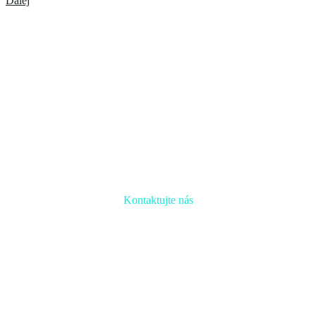
Ďalej
Kontaktujte nás
Radi prediskutujeme Váš projekt a odpovieme na akúkoľvek
otázku