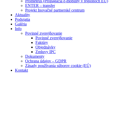
Prometeus (Propagácia e-mobility v regiónoch EÚ)
ENTER – transfer
Projekt Inovačné partnerské centrum
Aktuality
Podujatia
Galéria
Info
Povinné zverejňovanie
Povinné zverejňovanie
Faktúry
Objednávky
Zmluvy IPC
Dokumenty
Ochrana údajov – GDPR
Zásady používania súborov cookie (EÚ)
Kontakt