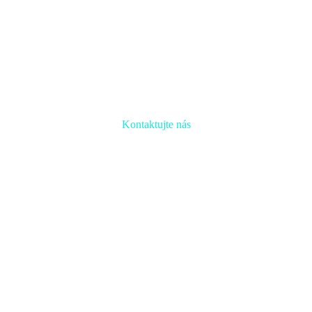
Kontaktujte nás
Radi prediskutujeme Váš projekt a odpovieme na akúkoľvek
otázku
Naša adresa:
Inovačné partnerské centrum