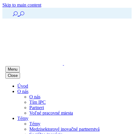
Skip to main content
U
U
Menu
Close
Úvod
O nás
O nás
Tím IPC
Partneri
Voľné pracovné miesta
Témy
Témy
Medzisektorové inovačné partnerstvá