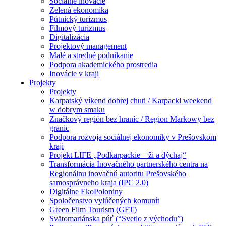
Sociálne inovácie
Zelená ekonomika
Pútnický turizmus
Filmový turizmus
Digitalizácia
Projektový management
Malé a stredné podnikanie
Podpora akademického prostredia
Inovácie v kraji
Projekty
Projekty
Karpatský víkend dobrej chuti / Karpacki weekend
w dobrym smaku
Značkový región bez hraníc / Region Markowy bez
granic
Podpora rozvoja sociálnej ekonomiky v Prešovskom
kraji
Projekt LIFE „Podkarpackie – ži a dýchaj“
Transformácia Inovačného partnerského centra na
Regionálnu inovačnú autoritu Prešovského
samosprávneho kraja (IPC 2.0)
Digitálne EkoPoloniny
Spoločenstvo vylúčených komunít
Green Film Tourism (GFT)
Svätomariánska púť (“Svetlo z východu”)