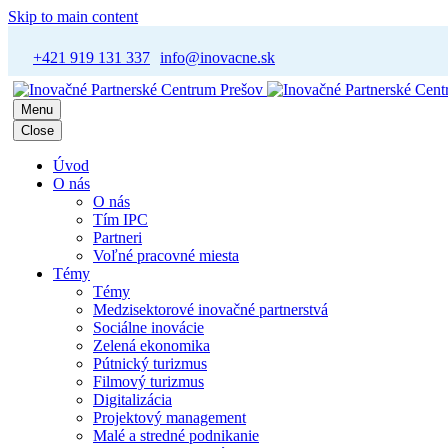
Skip to main content
+421 919 131 337
info@inovacne.sk
Menu
Close
Úvod
O nás
O nás
Tím IPC
Partneri
Voľné pracovné miesta
Témy
Témy
Medzisektorové inovačné partnerstvá
Sociálne inovácie
Zelená ekonomika
Pútnický turizmus
Filmový turizmus
Digitalizácia
Projektový management
Malé a stredné podnikanie