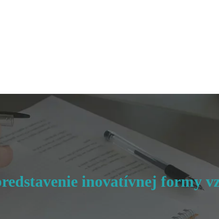
redstavenie inovatívnej formy v