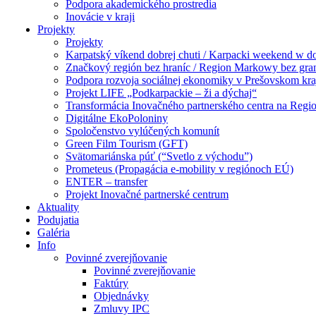
Podpora akademického prostredia
Inovácie v kraji
Projekty
Projekty
Karpatský víkend dobrej chuti / Karpacki weekend w 
Značkový región bez hraníc / Region Markowy bez gra
Podpora rozvoja sociálnej ekonomiky v Prešovskom kra
Projekt LIFE „Podkarpackie – ži a dýchaj“
Transformácia Inovačného partnerského centra na Regio
Digitálne EkoPoloniny
Spoločenstvo vylúčených komunít
Green Film Tourism (GFT)
Svätomariánska púť (“Svetlo z východu”)
Prometeus (Propagácia e-mobility v regiónoch EÚ)
ENTER – transfer
Projekt Inovačné partnerské centrum
Aktuality
Podujatia
Galéria
Info
Povinné zverejňovanie
Povinné zverejňovanie
Faktúry
Objednávky
Zmluvy IPC