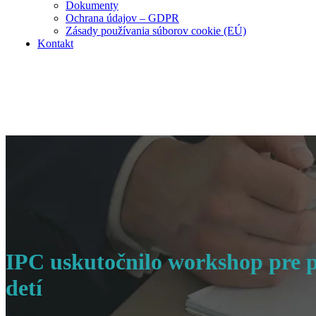
Dokumenty
Ochrana údajov – GDPR
Zásady používania súborov cookie (EÚ)
Kontakt
IPC uskutočnilo workshop pre p
detí