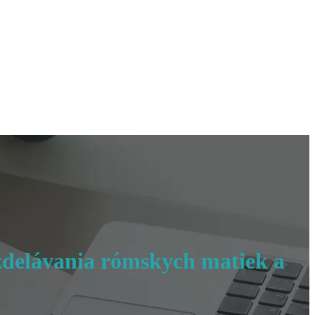
zdelávania rómskych matiek a