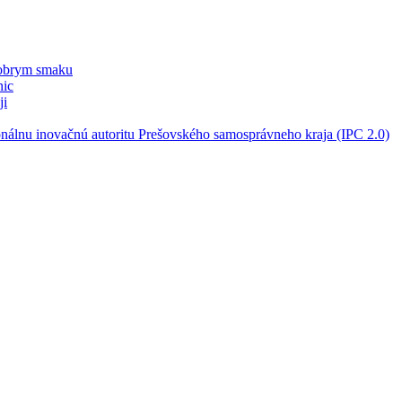
dobrym smaku
nic
ji
nálnu inovačnú autoritu Prešovského samosprávneho kraja (IPC 2.0)