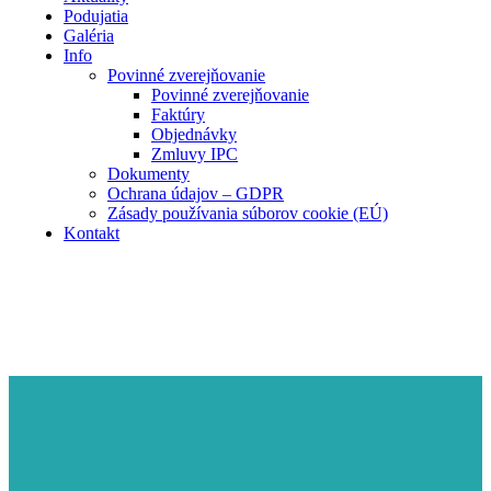
Podujatia
Galéria
Info
Povinné zverejňovanie
Povinné zverejňovanie
Faktúry
Objednávky
Zmluvy IPC
Dokumenty
Ochrana údajov – GDPR
Zásady používania súborov cookie (EÚ)
Kontakt