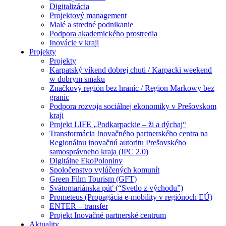
Digitalizácia
Projektový management
Malé a stredné podnikanie
Podpora akademického prostredia
Inovácie v kraji
Projekty
Projekty
Karpatský víkend dobrej chuti / Karpacki weekend
w dobrym smaku
Značkový región bez hraníc / Region Markowy bez
granic
Podpora rozvoja sociálnej ekonomiky v Prešovskom
kraji
Projekt LIFE „Podkarpackie – ži a dýchaj“
Transformácia Inovačného partnerského centra na
Regionálnu inovačnú autoritu Prešovského
samosprávneho kraja (IPC 2.0)
Digitálne EkoPoloniny
Spoločenstvo vylúčených komunít
Green Film Tourism (GFT)
Svätomariánska púť (“Svetlo z východu”)
Prometeus (Propagácia e-mobility v regiónoch EÚ)
ENTER – transfer
Projekt Inovačné partnerské centrum
Aktuality