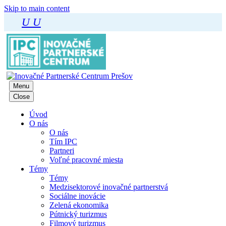
Skip to main content
U
U
Menu
Close
Úvod
O nás
O nás
Tím IPC
Partneri
Voľné pracovné miesta
Témy
Témy
Medzisektorové inovačné partnerstvá
Sociálne inovácie
Zelená ekonomika
Pútnický turizmus
Filmový turizmus