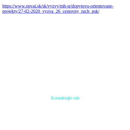
https://www.opvai.sk/sk/vyzvy/mh-sr/dopytovo-orientovane-
projekty/27-02-2020_vyzva_26_cestovny_ruch_psk/
Kontaktujte nás
Radi prediskutujeme Váš projekt a odpovieme na akúkoľvek
otázku