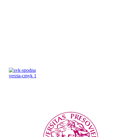
Pracovné hodiny:
Pondelok-Piatok: 8:00 – 16:00 Víkend:
Zatvorené