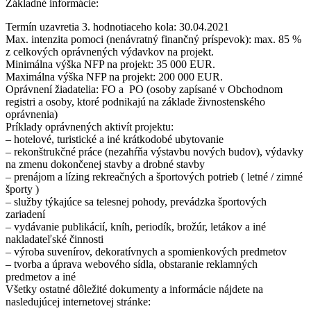
Základné informácie:
Termín uzavretia 3. hodnotiaceho kola: 30.04.2021
Max. intenzita pomoci (nenávratný finančný príspevok): max. 85 %
z celkových oprávnených výdavkov na projekt.
Minimálna výška NFP na projekt: 35 000 EUR.
Maximálna výška NFP na projekt: 200 000 EUR.
Oprávnení žiadatelia: FO a PO (osoby zapísané v Obchodnom
registri a osoby, ktoré podnikajú na základe živnostenského
oprávnenia)
Príklady oprávnených aktivít projektu:
– hotelové, turistické a iné krátkodobé ubytovanie
– rekonštrukčné práce (nezahŕňa výstavbu nových budov), výdavky
na zmenu dokončenej stavby a drobné stavby
– prenájom a lízing rekreačných a športových potrieb ( letné / zimné
športy )
– služby týkajúce sa telesnej pohody, prevádzka športových
zariadení
– vydávanie publikácií, kníh, periodík, brožúr, letákov a iné
nakladateľské činnosti
– výroba suvenírov, dekoratívnych a spomienkových predmetov
– tvorba a úprava webového sídla, obstaranie reklamných
predmetov a iné
Všetky ostatné dôležité dokumenty a informácie nájdete na
nasledujúcej internetovej stránke: