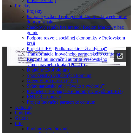
Inovácie v kraji
Projekty
Projekty
Karpatský víkend dobrej chuti / Karpacki weekend w
dobrym smaku
Značkový región bez hraníc / Region Markowy bez
granic
Podpora rozvoja sociálnej ekonomiky v Prešovskom
kraji
Projekt LIFE „Podkarpackie – ži a dýchaj“
Transformácia Inovačného partnerského centra na
Regionálnu inovačnú autoritu Prešovského
samosprávneho kraja (IPC 2.0)
Digitálne EkoPoloniny
Spoločenstvo vylúčených komunít
Green Film Tourism (GFT)
Svätomariánska púť (“Svetlo z východu”)
Prometeus (Propagácia e-mobility v regiónoch EÚ)
ENTER – transfer
Projekt Inovačné partnerské centrum
Aktuality
Podujatia
Galéria
Info
Povinné zverejňovanie