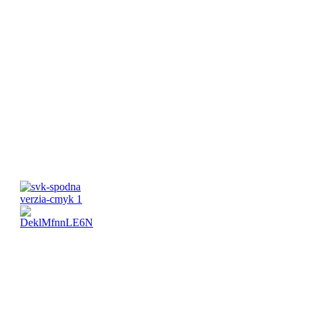
Pracovné hodiny:
Pondelok-Piatok: 8:00 – 16:00 Víkend:
Zatvorené