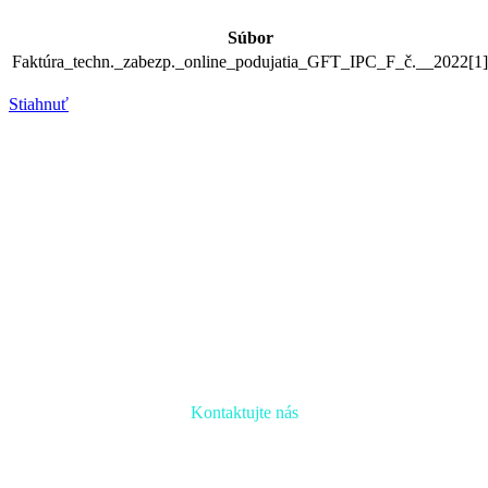
Súbor
Faktúra_techn._zabezp._online_podujatia_GFT_IPC_F_č.__2022[1]
Stiahnuť
Kontaktujte nás
Radi prediskutujeme Váš projekt a odpovieme na akúkoľvek
otázku