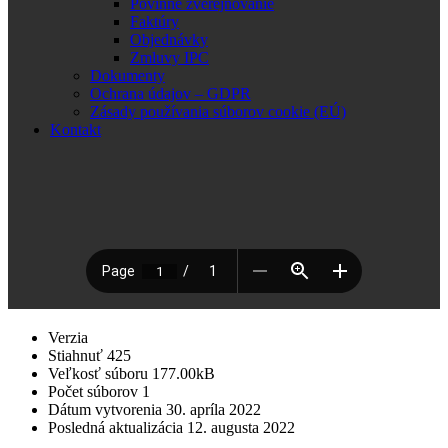
Povinné zverejňovanie
Faktúry
Objednávky
Zmluvy IPC
Dokumenty
Ochrana údajov – GDPR
Zásady používania súborov cookie (EÚ)
Kontakt
Verzia
Stiahnuť
425
Veľkosť súboru
177.00kB
Počet súborov
1
Dátum vytvorenia
30. apríla 2022
Posledná aktualizácia
12. augusta 2022