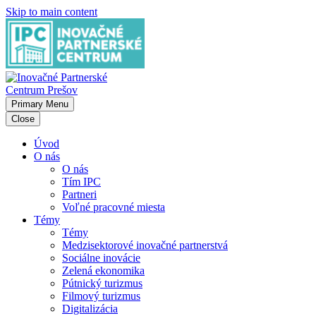
Skip to main content
Primary Menu
Close
Úvod
O nás
O nás
Tím IPC
Partneri
Voľné pracovné miesta
Témy
Témy
Medzisektorové inovačné partnerstvá
Sociálne inovácie
Zelená ekonomika
Pútnický turizmus
Filmový turizmus
Digitalizácia