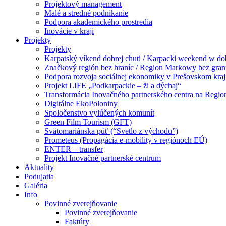
Projektový management
Malé a stredné podnikanie
Podpora akademického prostredia
Inovácie v kraji
Projekty
Projekty
Karpatský víkend dobrej chuti / Karpacki weekend w d
Značkový región bez hraníc / Region Markowy bez gran
Podpora rozvoja sociálnej ekonomiky v Prešovskom kraj
Projekt LIFE „Podkarpackie – ži a dýchaj“
Transformácia Inovačného partnerského centra na Regio
Digitálne EkoPoloniny
Spoločenstvo vylúčených komunít
Green Film Tourism (GFT)
Svätomariánska púť (“Svetlo z východu”)
Prometeus (Propagácia e-mobility v regiónoch EÚ)
ENTER – transfer
Projekt Inovačné partnerské centrum
Aktuality
Podujatia
Galéria
Info
Povinné zverejňovanie
Povinné zverejňovanie
Faktúry