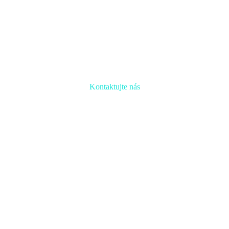
Kontaktujte nás
Radi prediskutujeme Váš projekt a odpovieme na akúkoľvek otázku
Naša adresa:
Inovačné partnerské centrum
Hlavná 139, 080 01 Prešov