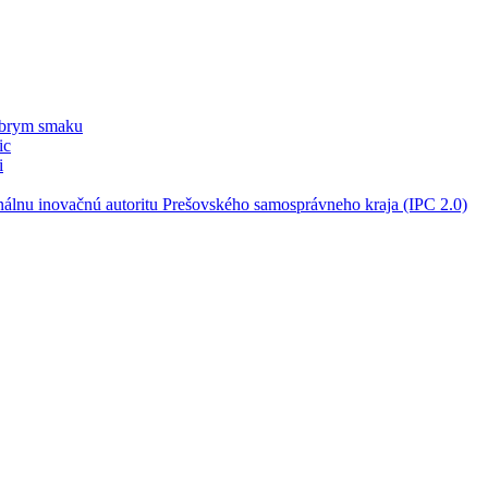
obrym smaku
ic
i
nálnu inovačnú autoritu Prešovského samosprávneho kraja (IPC 2.0)