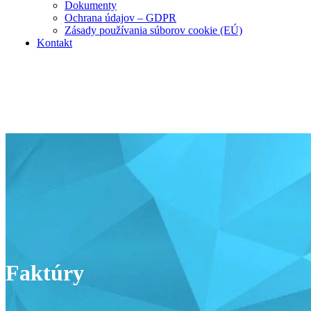
Dokumenty
Ochrana údajov – GDPR
Zásady používania súborov cookie (EÚ)
Kontakt
Faktúry