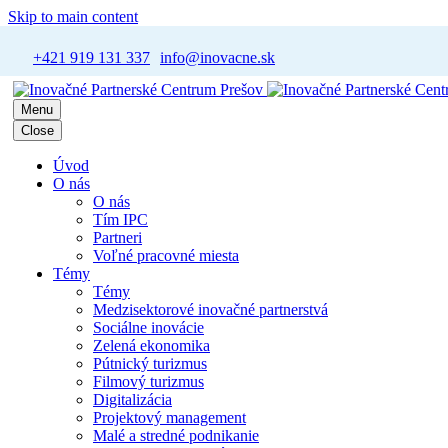
Skip to main content
+421 919 131 337
info@inovacne.sk
Menu
Close
Úvod
O nás
O nás
Tím IPC
Partneri
Voľné pracovné miesta
Témy
Témy
Medzisektorové inovačné partnerstvá
Sociálne inovácie
Zelená ekonomika
Pútnický turizmus
Filmový turizmus
Digitalizácia
Projektový management
Malé a stredné podnikanie