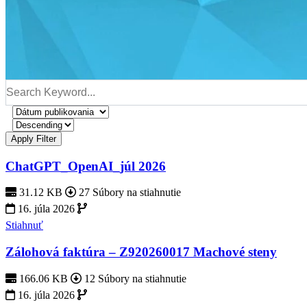
Apply Filter
ChatGPT_OpenAI_júl 2026
31.12 KB
27 Súbory na stiahnutie
16. júla 2026
Stiahnuť
Zálohová faktúra – Z920260017 Machové steny
166.06 KB
12 Súbory na stiahnutie
16. júla 2026