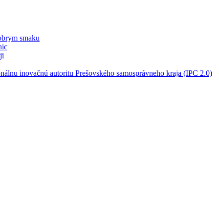
dobrym smaku
nic
ji
nálnu inovačnú autoritu Prešovského samosprávneho kraja (IPC 2.0)