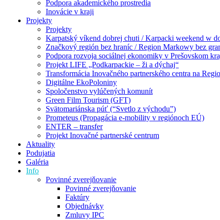
Podpora akademického prostredia
Inovácie v kraji
Projekty
Projekty
Karpatský víkend dobrej chuti / Karpacki weekend w 
Značkový región bez hraníc / Region Markowy bez gra
Podpora rozvoja sociálnej ekonomiky v Prešovskom kra
Projekt LIFE „Podkarpackie – ži a dýchaj“
Transformácia Inovačného partnerského centra na Regio
Digitálne EkoPoloniny
Spoločenstvo vylúčených komunít
Green Film Tourism (GFT)
Svätomariánska púť (“Svetlo z východu”)
Prometeus (Propagácia e-mobility v regiónoch EÚ)
ENTER – transfer
Projekt Inovačné partnerské centrum
Aktuality
Podujatia
Galéria
Info
Povinné zverejňovanie
Povinné zverejňovanie
Faktúry
Objednávky
Zmluvy IPC