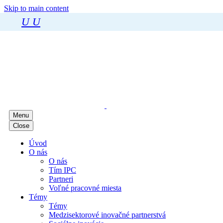
Skip to main content
U
U
Menu
Close
Úvod
O nás
O nás
Tím IPC
Partneri
Voľné pracovné miesta
Témy
Témy
Medzisektorové inovačné partnerstvá