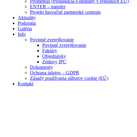
Prometeus (Propagácia e-mobility v regiónoch EÚ)
ENTER – transfer
Projekt Inovačné partnerské centrum
Aktuality
Podujatia
Galéria
Info
Povinné zverejňovanie
Povinné zverejňovanie
Faktúry
Objednávky
Zmluvy IPC
Dokumenty
Ochrana údajov – GDPR
Zásady používania súborov cookie (EÚ)
Kontakt