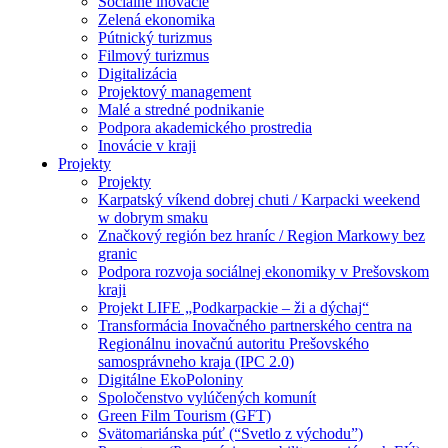
Sociálne inovácie
Zelená ekonomika
Pútnický turizmus
Filmový turizmus
Digitalizácia
Projektový management
Malé a stredné podnikanie
Podpora akademického prostredia
Inovácie v kraji
Projekty
Projekty
Karpatský víkend dobrej chuti / Karpacki weekend
w dobrym smaku
Značkový región bez hraníc / Region Markowy bez
granic
Podpora rozvoja sociálnej ekonomiky v Prešovskom
kraji
Projekt LIFE „Podkarpackie – ži a dýchaj“
Transformácia Inovačného partnerského centra na
Regionálnu inovačnú autoritu Prešovského
samosprávneho kraja (IPC 2.0)
Digitálne EkoPoloniny
Spoločenstvo vylúčených komunít
Green Film Tourism (GFT)
Svätomariánska púť (“Svetlo z východu”)