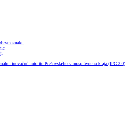
dobrym smaku
nic
ji
onálnu inovačnú autoritu Prešovského samosprávneho kraja (IPC 2.0)