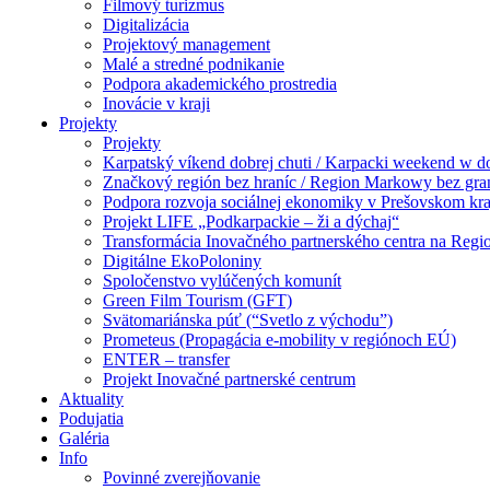
Filmový turizmus
Digitalizácia
Projektový management
Malé a stredné podnikanie
Podpora akademického prostredia
Inovácie v kraji
Projekty
Projekty
Karpatský víkend dobrej chuti / Karpacki weekend w 
Značkový región bez hraníc / Region Markowy bez gra
Podpora rozvoja sociálnej ekonomiky v Prešovskom kra
Projekt LIFE „Podkarpackie – ži a dýchaj“
Transformácia Inovačného partnerského centra na Regi
Digitálne EkoPoloniny
Spoločenstvo vylúčených komunít
Green Film Tourism (GFT)
Svätomariánska púť (“Svetlo z východu”)
Prometeus (Propagácia e-mobility v regiónoch EÚ)
ENTER – transfer
Projekt Inovačné partnerské centrum
Aktuality
Podujatia
Galéria
Info
Povinné zverejňovanie