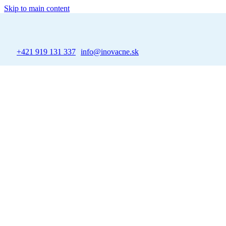
Skip to main content
+421 919 131 337
info@inovacne.sk