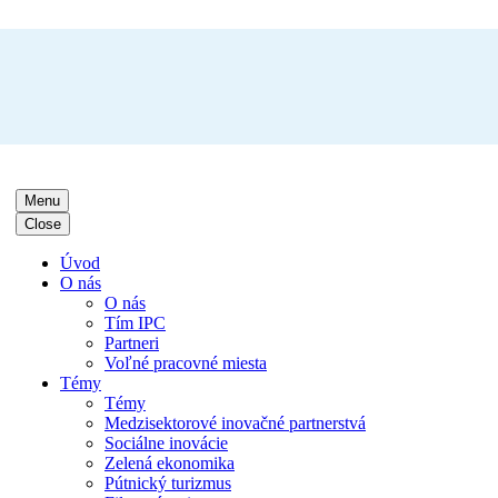
Menu
Close
Úvod
O nás
O nás
Tím IPC
Partneri
Voľné pracovné miesta
Témy
Témy
Medzisektorové inovačné partnerstvá
Sociálne inovácie
Zelená ekonomika
Pútnický turizmus