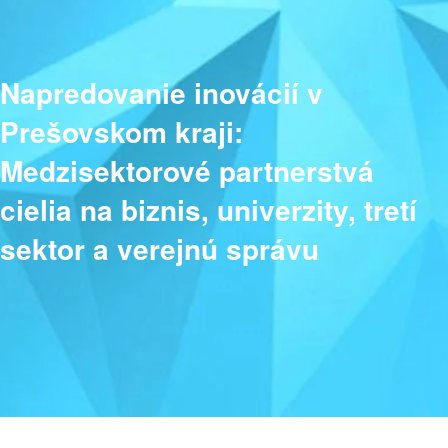
Napredovanie inovácií v
Prešovskom kraji:
Medzisektorové partnerstvá
cielia na biznis, univerzity, tretí
sektor a verejnú správu