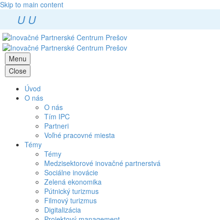
Skip to main content
U
U
Menu
Close
Úvod
O nás
O nás
Tím IPC
Partneri
Voľné pracovné miesta
Témy
Témy
Medzisektorové inovačné partnerstvá
Sociálne inovácie
Zelená ekonomika
Pútnický turizmus
Filmový turizmus
Digitalizácia
Projektový management