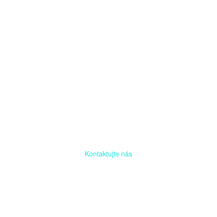
Kontaktujte nás
Radi prediskutujeme Váš projekt a odpovieme na akúkoľvek
otázku