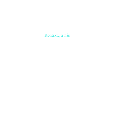
Kontaktujte nás
Radi prediskutujeme Váš projekt a odpovieme na
akúkoľvek otázku
Naša adresa:
Inovačné partnerské centrum
Hlavná 139, 080 01 Prešov