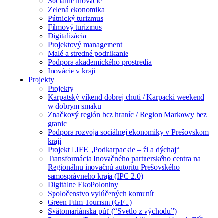
Sociálne inovácie
Zelená ekonomika
Pútnický turizmus
Filmový turizmus
Digitalizácia
Projektový management
Malé a stredné podnikanie
Podpora akademického prostredia
Inovácie v kraji
Projekty
Projekty
Karpatský víkend dobrej chuti / Karpacki weekend
w dobrym smaku
Značkový región bez hraníc / Region Markowy bez
granic
Podpora rozvoja sociálnej ekonomiky v Prešovskom
kraji
Projekt LIFE „Podkarpackie – ži a dýchaj“
Transformácia Inovačného partnerského centra na
Regionálnu inovačnú autoritu Prešovského
samosprávneho kraja (IPC 2.0)
Digitálne EkoPoloniny
Spoločenstvo vylúčených komunít
Green Film Tourism (GFT)
Svätomariánska púť (“Svetlo z východu”)