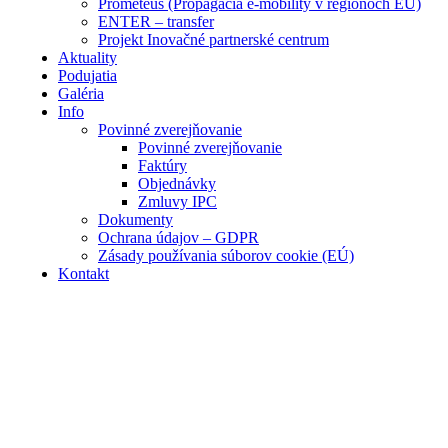
Prometeus (Propagácia e-mobility v regiónoch EÚ)
ENTER – transfer
Projekt Inovačné partnerské centrum
Aktuality
Podujatia
Galéria
Info
Povinné zverejňovanie
Povinné zverejňovanie
Faktúry
Objednávky
Zmluvy IPC
Dokumenty
Ochrana údajov – GDPR
Zásady používania súborov cookie (EÚ)
Kontakt