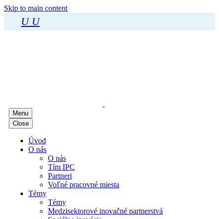
Skip to main content
U
U
Menu
Close
Úvod
O nás
O nás
Tím IPC
Partneri
Voľné pracovné miesta
Témy
Témy
Medzisektorové inovačné partnerstvá