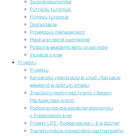
Zelená ekonomika
Pútnický turizmus
Filmový turizmus
Digitalizácia
Projektový management
Malé a stredné podnikanie
Podpora akademického prostredia
Inovácie v kraji
Projekty
Projekty
Karpatský víkend dobrej chuti / Karpacki
weekend w dobrym smaku
Značkový región bez hraníc / Region
Markowy bez granic
Podpora rozvoja sociálnej ekonomiky
v Prešovskom kraji
Projekt LIFE „Podkarpackie – ži a dýchaj“
Transformácia Inovačného partnerského