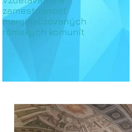
zamestnanosť
marginalizovaných
rómskych komunít