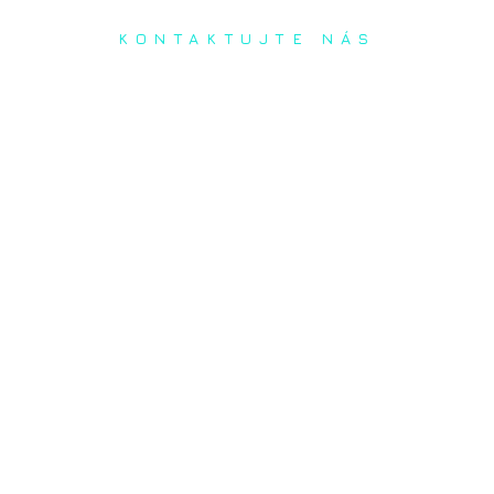
KONTAKTUJTE NÁS
Radi prediskutujeme Váš
projekt a odpovieme na
akúkoľvek otázku
Naša adresa:
Inovačné partnerské centrum
Hlavná 139, 080 01 Prešov