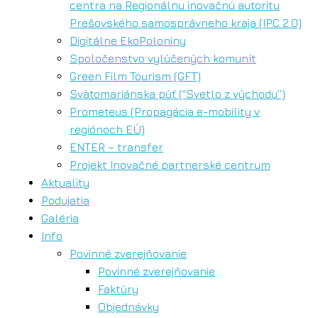
centra na Regionálnu inovačnú autoritu
Prešovského samosprávneho kraja (IPC 2.0)
Digitálne EkoPoloniny
Spoločenstvo vylúčených komunít
Green Film Tourism (GFT)
Svätomariánska púť (“Svetlo z východu”)
Prometeus (Propagácia e-mobility v
regiónoch EÚ)
ENTER – transfer
Projekt Inovačné partnerské centrum
Aktuality
Podujatia
Galéria
Info
Povinné zverejňovanie
Povinné zverejňovanie
Faktúry
Objednávky