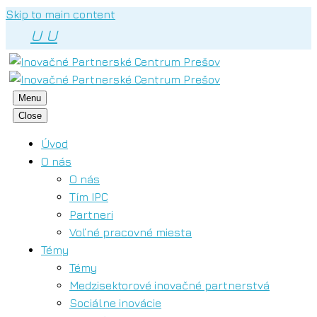
Skip to main content
U
U
Menu
Close
Úvod
O nás
O nás
Tím IPC
Partneri
Voľné pracovné miesta
Témy
Témy
Medzisektorové inovačné partnerstvá
Sociálne inovácie