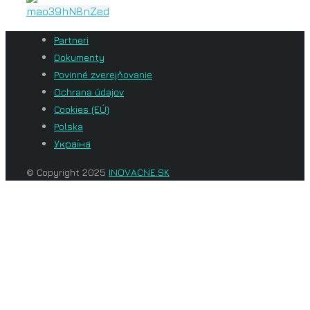
Partneri
Dokumenty
Povinné zverejňovanie
Ochrana údajov
Cookies (EÚ)
Polska
Україна
© Copyright 2025
INOVACNE.SK