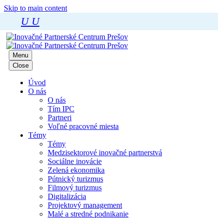
Skip to main content
U
U
Menu
Close
Úvod
O nás
O nás
Tím IPC
Partneri
Voľné pracovné miesta
Témy
Témy
Medzisektorové inovačné partnerstvá
Sociálne inovácie
Zelená ekonomika
Pútnický turizmus
Filmový turizmus
Digitalizácia
Projektový management
Malé a stredné podnikanie