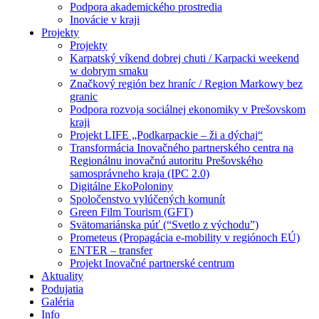
Podpora akademického prostredia
Inovácie v kraji
Projekty
Projekty
Karpatský víkend dobrej chuti / Karpacki weekend
w dobrym smaku
Značkový región bez hraníc / Region Markowy bez
granic
Podpora rozvoja sociálnej ekonomiky v Prešovskom
kraji
Projekt LIFE „Podkarpackie – ži a dýchaj“
Transformácia Inovačného partnerského centra na
Regionálnu inovačnú autoritu Prešovského
samosprávneho kraja (IPC 2.0)
Digitálne EkoPoloniny
Spoločenstvo vylúčených komunít
Green Film Tourism (GFT)
Svätomariánska púť (“Svetlo z východu”)
Prometeus (Propagácia e-mobility v regiónoch EÚ)
ENTER – transfer
Projekt Inovačné partnerské centrum
Aktuality
Podujatia
Galéria
Info