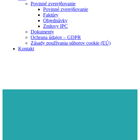
Povinné zverejňovanie
Povinné zverejňovanie
Faktúry
Objednávky
Zmluvy IPC
Dokumenty
Ochrana údajov – GDPR
Zásady používania súborov cookie (EÚ)
Kontakt