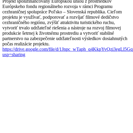
Projekt spolufinancovaný Európskou úniou z prostriedkov
Európskeho fondu regionálneho rozvoja v rámci Programu
cezhraničnej spolupráce Poľsko – Slovenská republika. Cieľom
projektu je využívať, podporovať a rozvíjať filmové dedičstvo
cezhraničného regiónu, zvýšiť atraktivitu turistického ruchu,
vytvoriť trvalo udržateľné riešenia a nástroje na rozvoj filmovej
produkcie šetrnej k životnému prostrediu a vytvoriť stabilné
partnerstvo na zabezpečenie udržateľnosti výsledkov dosiahnutých
počas realizácie projektu.
https://drive.google.com/file/d/1Jnpc_wTaph_q4KkpYvQzi3egLl5G
usp=sharing