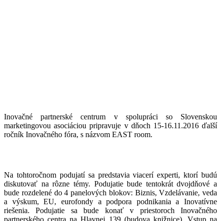
Inovačné partnerské centrum v spolupráci so Slovenskou
marketingovou asociáciou pripravuje v dňoch 15-16.11.2016 ďalší
ročník Inovačného fóra, s názvom EAST room.
Na tohtoročnom podujatí sa predstavia viacerí experti, ktorí budú
diskutovať na rôzne témy. Podujatie bude tentokrát dvojdňové a
bude rozdelené do 4 panelových blokov: Biznis, Vzdelávanie, veda
a výskum, EU, eurofondy a podpora podnikania a Inovatívne
riešenia. Podujatie sa bude konať v priestoroch Inovačného
partnerského centra na Hlavnej 139 (budova knižnice). Vstup na