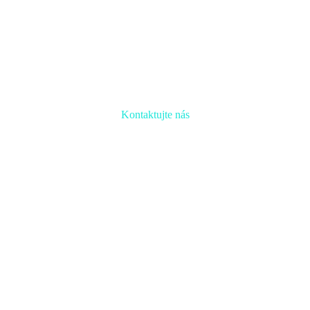
Kontaktujte nás
Radi prediskutujeme Váš projekt a odpovieme na akúkoľvek
otázku
Naša adresa:
Inovačné partnerské centrum
Hlavná 139, 080 01 Prešov