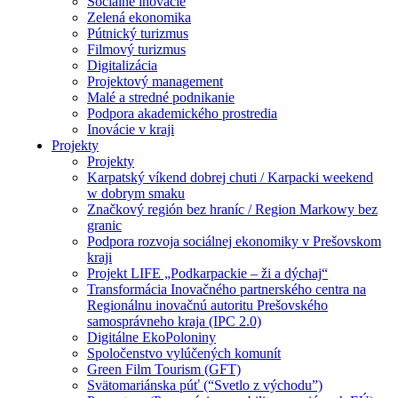
Sociálne inovácie
Zelená ekonomika
Pútnický turizmus
Filmový turizmus
Digitalizácia
Projektový management
Malé a stredné podnikanie
Podpora akademického prostredia
Inovácie v kraji
Projekty
Projekty
Karpatský víkend dobrej chuti / Karpacki weekend
w dobrym smaku
Značkový región bez hraníc / Region Markowy bez
granic
Podpora rozvoja sociálnej ekonomiky v Prešovskom
kraji
Projekt LIFE „Podkarpackie – ži a dýchaj“
Transformácia Inovačného partnerského centra na
Regionálnu inovačnú autoritu Prešovského
samosprávneho kraja (IPC 2.0)
Digitálne EkoPoloniny
Spoločenstvo vylúčených komunít
Green Film Tourism (GFT)
Svätomariánska púť (“Svetlo z východu”)