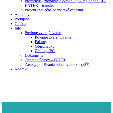
Prometeus (Propagácia e-mobility v regiónoch EÚ)
ENTER – transfer
Projekt Inovačné partnerské centrum
Aktuality
Podujatia
Galéria
Info
Povinné zverejňovanie
Povinné zverejňovanie
Faktúry
Objednávky
Zmluvy IPC
Dokumenty
Ochrana údajov – GDPR
Zásady používania súborov cookie (EÚ)
Kontakt