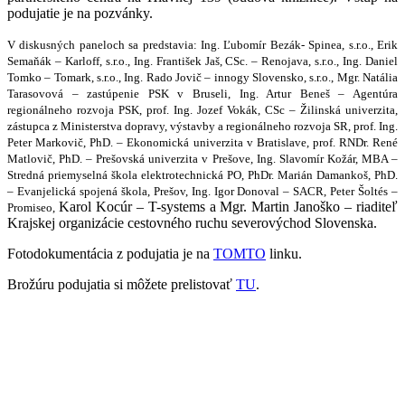
podujatie je na pozvánky.
V diskusných paneloch sa predstavia: Ing. Ľubomír Bezák- Spinea, s.r.o., Erik
Semaňák – Karloff, s.r.o., Ing. František Jaš, CSc. – Renojava, s.r.o., Ing. Daniel
Tomko – Tomark, s.r.o., Ing. Rado Jovič – innogy Slovensko, s.r.o., Mgr. Natália
Tarasovová – zastúpenie PSK v Bruseli, Ing. Artur Beneš – Agentúra
regionálneho rozvoja PSK, prof. Ing. Jozef Vokák, CSc – Žilinská univerzita,
zástupca z Ministerstva dopravy, výstavby a regionálneho rozvoja SR, prof. Ing.
Peter Markovič, PhD. – Ekonomická univerzita v Bratislave, prof. RNDr. René
Matlovič, PhD. – Prešovská univerzita v Prešove, Ing. Slavomír Kožár, MBA –
Stredná priemyselná škola elektrotechnická PO, PhDr. Marián Damankoš, PhD.
– Evanjelická spojená škola, Prešov, Ing. Igor Donoval – SACR, Peter Šoltés –
Karol Kocúr – T-systems a Mgr. Martin Janoško – riaditeľ
Promiseo,
Krajskej organizácie cestovného ruchu severovýchod Slovenska.
Fotodokumentácia z podujatia je na
TOMTO
linku.
Brožúru podujatia si môžete prelistovať
TU
.