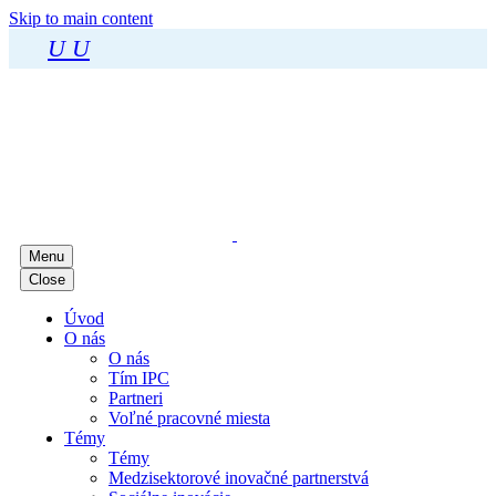
Skip to main content
U
U
Menu
Close
Úvod
O nás
O nás
Tím IPC
Partneri
Voľné pracovné miesta
Témy
Témy
Medzisektorové inovačné partnerstvá