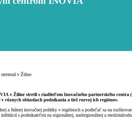
ačným centrom INOVIA
tretnutí v Žiline
OVIA v Žiline stretli s riaditeľom Inovačného partnerského centr
 v rôznych oblastiach podnikania a tiež rozvoj ich regiónov.
j a štátnej inovačnej politiky v regiónoch a podieľať sa na rozširovaní
nštitúcií s podnikateľmi na regionálnej, nadregionálnej a medzinárodn