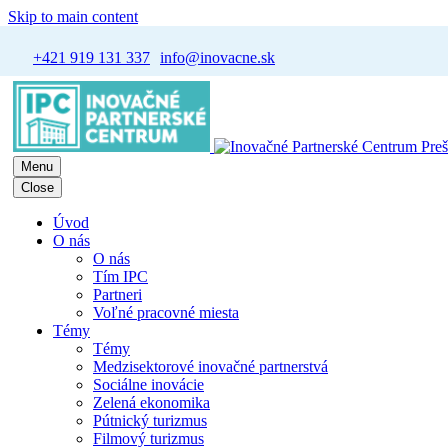
Skip to main content
+421 919 131 337
info@inovacne.sk
Menu
Close
Úvod
O nás
O nás
Tím IPC
Partneri
Voľné pracovné miesta
Témy
Témy
Medzisektorové inovačné partnerstvá
Sociálne inovácie
Zelená ekonomika
Pútnický turizmus
Filmový turizmus