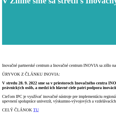
V Žiline sme sa stretli s Inov
Inovačné partnerské centrum a Inovačné centrum
INOVIA sa zišlo na s
ÚRYVOK Z ČLÁNKU INOVIA:
V stredu 28. 9. 2022 sme sa v priestoroch Inovačného centra IN
právnických osôb, a medzi ich hlavné ciele patrí podpora inovácií
Cieľom IPC je využívať inovačné nástroje pre implementáciu regionálne
upevnení spolupráce univerzít, výskumno-vývojových a vzdelávacích i
CELÝ ČLÁNOK
TU