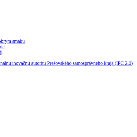
dobrym smaku
nic
ji
nálnu inovačnú autoritu Prešovského samosprávneho kraja (IPC 2.0)