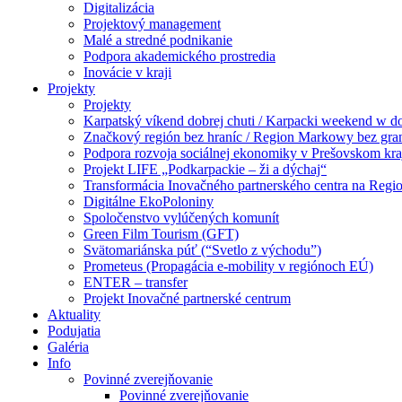
Digitalizácia
Projektový management
Malé a stredné podnikanie
Podpora akademického prostredia
Inovácie v kraji
Projekty
Projekty
Karpatský víkend dobrej chuti / Karpacki weekend w 
Značkový región bez hraníc / Region Markowy bez gra
Podpora rozvoja sociálnej ekonomiky v Prešovskom kra
Projekt LIFE „Podkarpackie – ži a dýchaj“
Transformácia Inovačného partnerského centra na Regio
Digitálne EkoPoloniny
Spoločenstvo vylúčených komunít
Green Film Tourism (GFT)
Svätomariánska púť (“Svetlo z východu”)
Prometeus (Propagácia e-mobility v regiónoch EÚ)
ENTER – transfer
Projekt Inovačné partnerské centrum
Aktuality
Podujatia
Galéria
Info
Povinné zverejňovanie
Povinné zverejňovanie