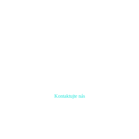
Kontaktujte nás
Radi prediskutujeme Váš projekt a odpovieme na akúkoľvek otázku