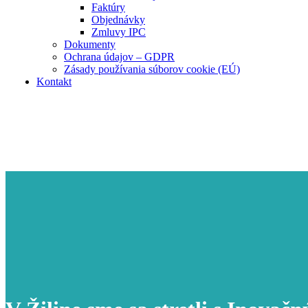
Faktúry
Objednávky
Zmluvy IPC
Dokumenty
Ochrana údajov – GDPR
Zásady používania súborov cookie (EÚ)
Kontakt