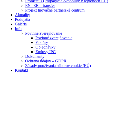
Prometeus (Propagácia e-mobility v regiónoch EÚ)
ENTER – transfer
Projekt Inovačné partnerské centrum
Aktuality
Podujatia
Galéria
Info
Povinné zverejňovanie
Povinné zverejňovanie
Faktúry
Objednávky
Zmluvy IPC
Dokumenty
Ochrana údajov – GDPR
Zásady používania súborov cookie (EÚ)
Kontakt