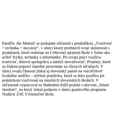
PaedDr. Ján Marinič sa podujatia zúčastnil s prednáškou „Tvorivosť
+ technika = inovácie“, v rámci ktorej predstavil svoje skúsenosti s
projektami, ktoré realizuje na Cirkevnej spojenej škole v Snine ako
učiteľ fyziky, techniky a informatiky. Pri svojej práci využíva
tvorivosť, tímovú spoluprácu a taktiež inovatívnosť. Projekty, ktoré
so žiakmi pripraví úspešne prezentuje na rôznych súťažiach. V
rámci svojej činnosti získal aj slovenský patent na viacúčelové
fyzikálne autíčko – učebnú pomôcku, ktorá sa dnes používa pri
praktickom vyučovaní na mnohých slovenských školách. V
súčasnosti vypracoval so študentmi ďalší projekt s názvom „Smart
ekodom“, na ktorý získal podporu v rámci grantového programu
Nadácie ZSE Výnimočné školy.