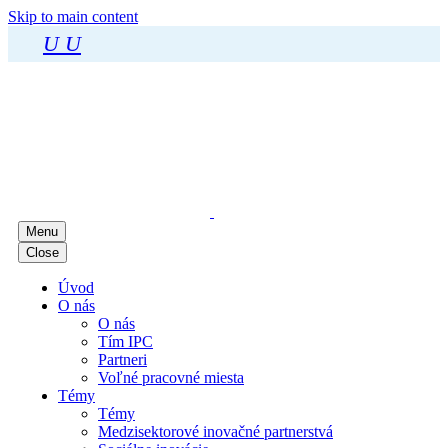
Skip to main content
U
U
Menu
Close
Úvod
O nás
O nás
Tím IPC
Partneri
Voľné pracovné miesta
Témy
Témy
Medzisektorové inovačné partnerstvá