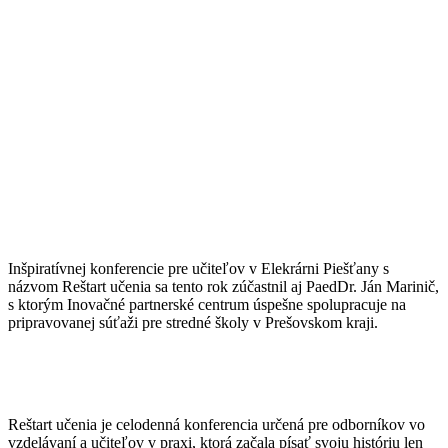
Inšpiratívnej konferencie pre učiteľov v Elekrárni Piešťany s
názvom Reštart učenia sa tento rok zúčastnil aj PaedDr. Ján Marinič,
s ktorým Inovačné partnerské centrum úspešne spolupracuje na
pripravovanej súťaži pre stredné školy v Prešovskom kraji.
Reštart učenia je celodenná konferencia určená pre odborníkov vo
vzdelávaní a učiteľov v praxi, ktorá začala písať svoju históriu len