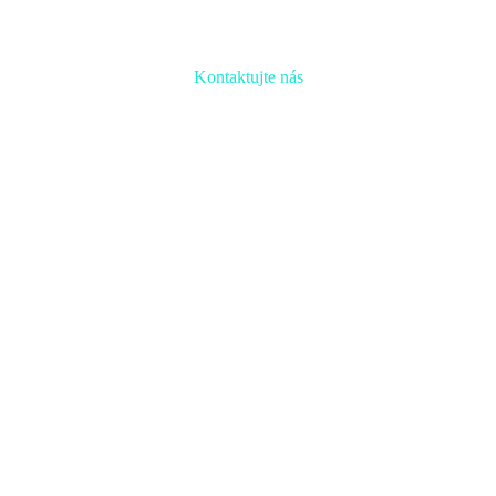
Kontaktujte nás
Radi prediskutujeme Váš projekt a odpovieme na akúkoľvek
otázku
Naša adresa:
Inovačné partnerské centrum
Hlavná 139, 080 01 Prešov