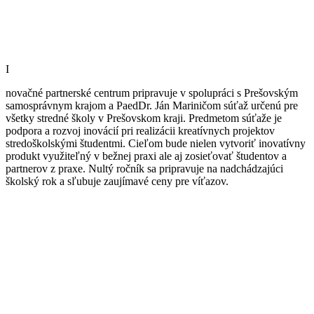
I
novačné partnerské centrum pripravuje v spolupráci s Prešovským
samosprávnym krajom a PaedDr. Ján Mariničom súťaž určenú pre
všetky stredné školy v Prešovskom kraji. Predmetom súťaže je
podpora a rozvoj inovácií pri realizácii kreatívnych projektov
stredoškolskými študentmi. Cieľom bude nielen vytvoriť inovatívny
produkt využiteľný v bežnej praxi ale aj zosieťovať študentov a
partnerov z praxe. Nultý ročník sa pripravuje na nadchádzajúci
školský rok a sľubuje zaujímavé ceny pre víťazov.