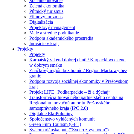
Sociálne inovácie
Zelená ekonomika
Pútnický turizmus
Filmový turizmus
Digitalizácia
Projektový management
Malé a stredné podnikanie
Podpora akademického prostredia
Inovácie v kraji
Projekty
Projekty
Karpatský víkend dobrej chuti / Karpacki weekend
w dobrym smaku
Značkový región bez hraníc / Region Markowy bez
granic
Podpora rozvoja sociálnej ekonomiky v Prešovskom
kraji
Projekt LIFE „Podkarpackie – ži a dýchaj“
Transformácia Inovačného partnerského centra na
Regionálnu inovačnú autoritu Prešovského
samosprávneho kraja (IPC 2.0)
Digitálne EkoPoloniny
Spoločenstvo vylúčených komunít
Green Film Tourism (GFT)
Svätomariánska púť (“Svetlo z východu”)