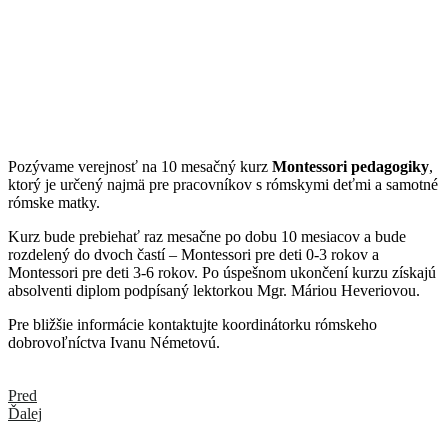
Pozývame verejnosť na 10 mesačný kurz
Montessori pedagogiky
,
ktorý je určený najmä pre pracovníkov s rómskymi deťmi a samotné
rómske matky.
Kurz bude prebiehať raz mesačne po dobu 10 mesiacov a bude
rozdelený do dvoch častí – Montessori pre deti 0-3 rokov a
Montessori pre deti 3-6 rokov. Po úspešnom ukončení kurzu získajú
absolventi diplom podpísaný lektorkou Mgr. Máriou Heveriovou.
Pre bližšie informácie kontaktujte koordinátorku rómskeho
dobrovoľníctva Ivanu Németovú.
Pred
Ďalej