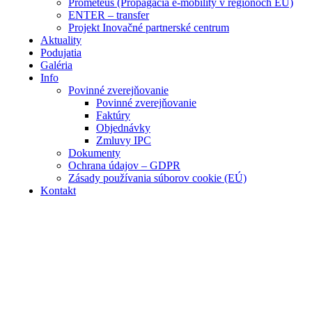
Prometeus (Propagácia e-mobility v regiónoch EÚ)
ENTER – transfer
Projekt Inovačné partnerské centrum
Aktuality
Podujatia
Galéria
Info
Povinné zverejňovanie
Povinné zverejňovanie
Faktúry
Objednávky
Zmluvy IPC
Dokumenty
Ochrana údajov – GDPR
Zásady používania súborov cookie (EÚ)
Kontakt