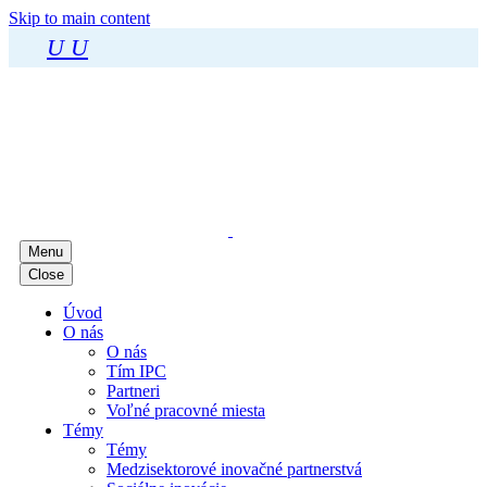
Skip to main content
U
U
Menu
Close
Úvod
O nás
O nás
Tím IPC
Partneri
Voľné pracovné miesta
Témy
Témy
Medzisektorové inovačné partnerstvá