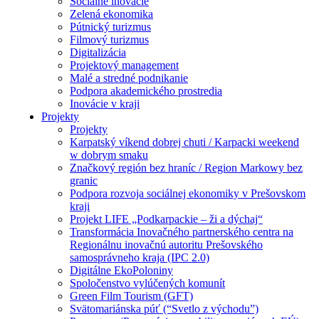
Sociálne inovácie
Zelená ekonomika
Pútnický turizmus
Filmový turizmus
Digitalizácia
Projektový management
Malé a stredné podnikanie
Podpora akademického prostredia
Inovácie v kraji
Projekty
Projekty
Karpatský víkend dobrej chuti / Karpacki weekend
w dobrym smaku
Značkový región bez hraníc / Region Markowy bez
granic
Podpora rozvoja sociálnej ekonomiky v Prešovskom
kraji
Projekt LIFE „Podkarpackie – ži a dýchaj“
Transformácia Inovačného partnerského centra na
Regionálnu inovačnú autoritu Prešovského
samosprávneho kraja (IPC 2.0)
Digitálne EkoPoloniny
Spoločenstvo vylúčených komunít
Green Film Tourism (GFT)
Svätomariánska púť (“Svetlo z východu”)