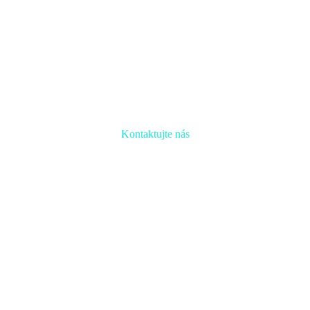
Kontaktujte nás
Radi prediskutujeme Váš projekt a odpovieme na akúkoľvek
otázku
Naša adresa:
Inovačné partnerské centrum