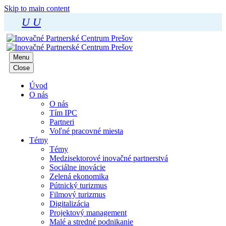
Skip to main content
U
U
Menu
Close
Úvod
O nás
O nás
Tím IPC
Partneri
Voľné pracovné miesta
Témy
Témy
Medzisektorové inovačné partnerstvá
Sociálne inovácie
Zelená ekonomika
Pútnický turizmus
Filmový turizmus
Digitalizácia
Projektový management
Malé a stredné podnikanie