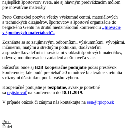
najlepších športovcov sveta, ale aj hlavným predvádzacím mólom
pre inovatívne materiály.
Preto Centexbel pozýva všetky výskumné centrá, materiálových
a technických dizajnérov, športovcov a športové organizácie do
belgického Gentu na druhú medzinárodnú konferenciu
„Inovácie
v športových materiáloch“.
Zoznámte sa so zaujímavými odborníkmi, výskumníkmi, vývojármi,
inžiniermi, malými a strednými podnikmi, dodávateľmi
a sprostredkovateľmi s inováciami v oblasti športových materiálov,
odevov, monitorovacích zariadení a ešte oveľa viac.
Súčasťou bude aj
B2B kooperačné podujatie
počas prestávok
konferencie, kde budú prebiehať 20 minútové bilaterálne stretnutia
s rôznymi účastníkmi podľa vášho výberu.
Kooperačné podujatie je
bezplatné
, avšak je potrebné
sa
registrovať
na konferenciu do
18.11.2019
.
V prípade otázok či záujmu nás kontaktujte na
een@rpicpo.sk
Pred
Ďalej