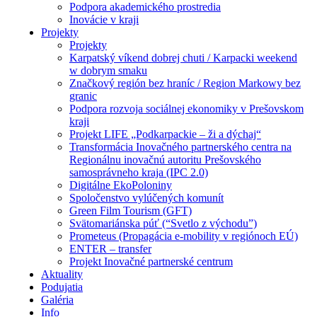
Podpora akademického prostredia
Inovácie v kraji
Projekty
Projekty
Karpatský víkend dobrej chuti / Karpacki weekend
w dobrym smaku
Značkový región bez hraníc / Region Markowy bez
granic
Podpora rozvoja sociálnej ekonomiky v Prešovskom
kraji
Projekt LIFE „Podkarpackie – ži a dýchaj“
Transformácia Inovačného partnerského centra na
Regionálnu inovačnú autoritu Prešovského
samosprávneho kraja (IPC 2.0)
Digitálne EkoPoloniny
Spoločenstvo vylúčených komunít
Green Film Tourism (GFT)
Svätomariánska púť (“Svetlo z východu”)
Prometeus (Propagácia e-mobility v regiónoch EÚ)
ENTER – transfer
Projekt Inovačné partnerské centrum
Aktuality
Podujatia
Galéria
Info