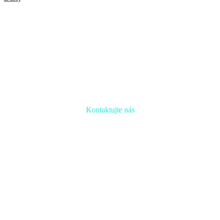
Kontaktujte nás
Radi prediskutujeme Váš projekt a odpovieme na akúkoľvek
otázku
Naša adresa: