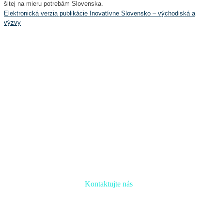
šitej na mieru potrebám Slovenska.
Elektronická verzia publikácie Inovatívne Slovensko – východiská a
výzvy
Kontaktujte nás
Radi prediskutujeme Váš projekt a odpovieme na akúkoľvek
otázku