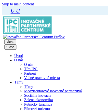
Skip to main content
U
U
Menu
Close
Úvod
O nás
O nás
Tím IPC
Partneri
Voľné pracovné miesta
Témy
Témy
Medzisektorové inovačné partnerstvá
Sociálne inovácie
Zelená ekonomika
Pútnický turizmus
Filmový turizmus