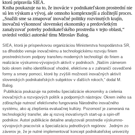
ktorú pripravila SIEA.
Kniha poukazuje na to, že inovácie v podnikateľskom prostrední nie
sú len výskum a vývoj, ale omnoho komplexnejší a zložitejší proces.
„Snažili sme sa zmapovať inovačné politiky rozvinutých krajín,
inovačnú výkonnosť slovenskej ekonomiky a predovšetkým
zanalyzovať potreby podnikateľského prostredia v tejto oblasti,“
uviedol vedúci autorské tímu Miroslav Balog.
SIEA, ktorá je príspevkovou organizáciou Ministerstva hospodárstva SR,
sa dlhodobo venuje inovačnému a technologickému rozvoju firiem
prostredníctvom podpory transferu moderných technológií do firiem a
realizácie výskumno-vývojových aktivít v podnikoch. „Naším zámerom
bolo okrem iného identifikovať vhodné, efektívne a v zahraničí osvedčené
formy a smery pomoci, ktoré by zvýšili možnosti inovačných aktivít
slovenských podnikateľských subjektov v ďalších rokoch,“ dodal M.
Balog.
Publikácia poukazuje na potrebu špecializácie ekonomiky a cielenia
inovačných a rozvojových politík a podporných nástrojov. Okrem iného sa
zdôrazňuje nutnosť efektívneho fungovania Národného inovačného
systému, ako aj zlepšenia evaluačnej kultúry. Pozornosť je zameraná na
technologický transfer, ale aj rozvoj inovatívnych start-up a spin-off
podnikov. Autori publikácie detailne analyzovali prostredie výskumno-
vývojových pracovísk a špecializáciu jednotlivých regiónov. Jedným zo
záverov je, že je nutné implementovať koncept podnikateľskej univerzity