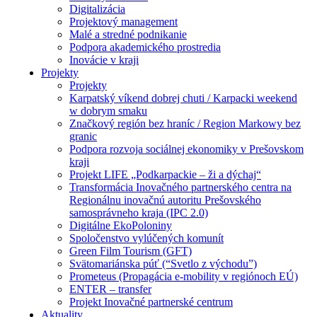
Digitalizácia
Projektový management
Malé a stredné podnikanie
Podpora akademického prostredia
Inovácie v kraji
Projekty
Projekty
Karpatský víkend dobrej chuti / Karpacki weekend
w dobrym smaku
Značkový región bez hraníc / Region Markowy bez
granic
Podpora rozvoja sociálnej ekonomiky v Prešovskom
kraji
Projekt LIFE „Podkarpackie – ži a dýchaj“
Transformácia Inovačného partnerského centra na
Regionálnu inovačnú autoritu Prešovského
samosprávneho kraja (IPC 2.0)
Digitálne EkoPoloniny
Spoločenstvo vylúčených komunít
Green Film Tourism (GFT)
Svätomariánska púť (“Svetlo z východu”)
Prometeus (Propagácia e-mobility v regiónoch EÚ)
ENTER – transfer
Projekt Inovačné partnerské centrum
Aktuality