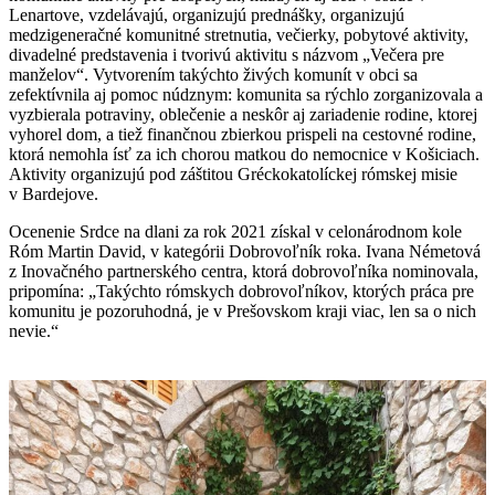
Lenartove, vzdelávajú, organizujú prednášky, organizujú
medzigeneračné komunitné stretnutia, večierky, pobytové aktivity,
divadelné predstavenia i tvorivú aktivitu s názvom „Večera pre
manželov“. Vytvorením takýchto živých komunít v obci sa
zefektívnila aj pomoc núdznym: komunita sa rýchlo zorganizovala a
vyzbierala potraviny, oblečenie a neskôr aj zariadenie rodine, ktorej
vyhorel dom, a tiež finančnou zbierkou prispeli na cestovné rodine,
ktorá nemohla ísť za ich chorou matkou do nemocnice v Košiciach.
Aktivity organizujú pod záštitou Gréckokatolíckej rómskej misie
v Bardejove.
Ocenenie Srdce na dlani za rok 2021 získal v celonárodnom kole
Róm Martin David, v kategórii Dobrovoľník roka. Ivana Németová
z Inovačného partnerského centra, ktorá dobrovoľníka nominovala,
pripomína: „Takýchto rómskych dobrovoľníkov, ktorých práca pre
komunitu je pozoruhodná, je v Prešovskom kraji viac, len sa o nich
nevie.“