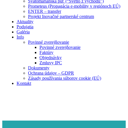
Svätomariánska púť (“Svetlo z východu”)
Prometeus (Propagácia e-mobility v regiónoch EÚ)
ENTER – transfer
Projekt Inovačné partnerské centrum
Aktuality
Podujatia
Galéria
Info
Povinné zverejňovanie
Povinné zverejňovanie
Faktúry
Objednávky
Zmluvy IPC
Dokumenty
Ochrana údajov – GDPR
Zásady používania súborov cookie (EÚ)
Kontakt