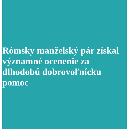
Rómsky manželský pár získal
významné ocenenie za
dlhodobú dobrovoľnícku
pomoc