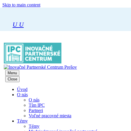
Skip to main content
U
U
Menu
Close
Úvod
O nás
O nás
Tím IPC
Partneri
Voľné pracovné miesta
Témy
Témy