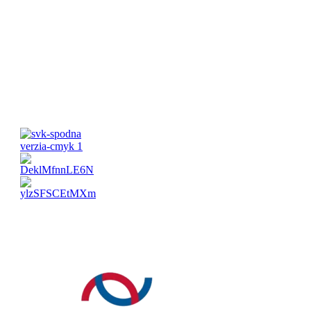
Pracovné hodiny:
Pondelok-Piatok: 8:00 – 16:00 Víkend:
Zatvorené