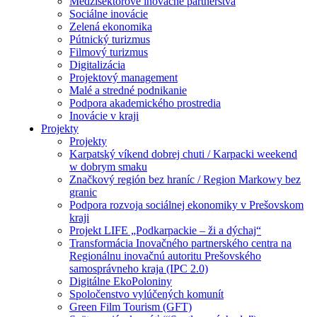
Medzisektorové inovačné partnerstvá
Sociálne inovácie
Zelená ekonomika
Pútnický turizmus
Filmový turizmus
Digitalizácia
Projektový management
Malé a stredné podnikanie
Podpora akademického prostredia
Inovácie v kraji
Projekty
Projekty
Karpatský víkend dobrej chuti / Karpacki weekend
w dobrym smaku
Značkový región bez hraníc / Region Markowy bez
granic
Podpora rozvoja sociálnej ekonomiky v Prešovskom
kraji
Projekt LIFE „Podkarpackie – ži a dýchaj“
Transformácia Inovačného partnerského centra na
Regionálnu inovačnú autoritu Prešovského
samosprávneho kraja (IPC 2.0)
Digitálne EkoPoloniny
Spoločenstvo vylúčených komunít
Green Film Tourism (GFT)