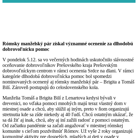
Rómsky manželský pár získal významné ocenenie za dlhodobú
dobrovoľnícku pomoc
V pondelok 5.12. sa vo večerných hodinách uskutočnilo slávnostné
oceňovanie dobrovoľníkov Prešovského kraja Prešovským
dobrovoľníckym centrom v rámci ocenenia Srdce na dlani. V rámci
kategórie dlhodobá dobrovoľnícka pomoc bol spomedzi
nominovaných ocenený aj rómsky manželský pár – Brigita a Tomáš
Bilí. Zároveň postupujú do celoslovenského kola.
Manželia Tomáš a Brigita Bilí z Lenartova kedysi bývali v
drevenici, no vďaka pomoci mnohých majú teraz vlastný dom v
miestnej osade a chcú, aby slúžil aj iným, preto v ňom organizujú
stretnutia kde sa zíde niekedy aj 40 ľudí. Chcú ostatným ukázať, že
sa dá žiť aj inak, chcú, aby aj iní zažili radosť z pomoci ostatným.
Od začiatku pandémie sa začali angažovať v miestnej rómskej
komunite s cieľom pozdvihnúť Rómov. Už vyše 2 roky organizujú
komunitné aktivity pre dospelých, mladých aj deti v osade v