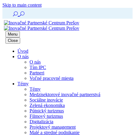
Skip to main content
U
U
Menu
Close
Úvod
O nás
O nás
Tím IPC
Partneri
Voľné pracovné miesta
Témy
Témy
Medzisektorové inovačné partnerstvá
Sociálne inovácie
Zelená ekonomika
Pútnický turizmus
Filmový turizmus
Digitalizácia
Projektový management
Malé a stredné podnikanie