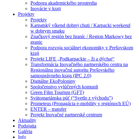
Podpora akademického prostredia
Inovácie v kraji
Projekty
Projekty
Karpatský víkend dobrej chuti / Karpacki weekend
w dobrym smaku
Značkový región bez hraníc / Region Markowy bez
granic
Podpora rozvoja sociálnej ekonomiky v Prešovskom
kraji
Projekt LIFE „Podkarpackie – ži a dýchaj“
Transformácia Inovačného partnerského centra na
Regionálnu inovačnú autoritu Prešovského
samosprávneho kraja (IPC 2.0)
Digitálne EkoPoloniny
Spoločenstvo vylúčených komunít
Green Film Tourism (GFT)
Svätomariánska púť (“Svetlo z východu”)
Prometeus (Propagácia e-mobility v regiónoch EÚ)
ENTER – transfer
Projekt Inovačné partnerské centrum
Aktuality
Podujatia
Galéria
Info