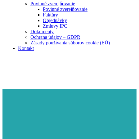
Povinné zverejňovanie
Povinné zverejňovanie
Faktúry
Objednávky
Zmluvy IPC
Dokumenty
Ochrana údajov – GDPR
Zásady používania súborov cookie (EÚ)
Kontakt