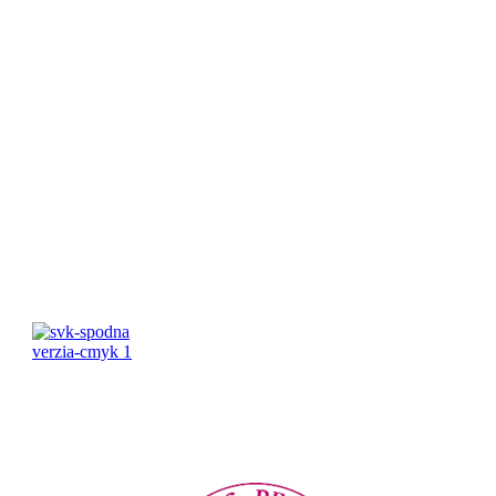
Pracovné hodiny:
Pondelok-Piatok: 8:00 – 16:00 Víkend:
Zatvorené