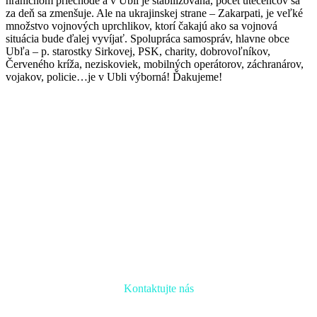
hraničnom priechode a v Ubli je stabilizovaná, počet utečencov sa
za deň sa zmenšuje. Ale na ukrajinskej strane – Zakarpati, je veľké
množstvo vojnových uprchlikov, ktorí čakajú ako sa vojnová
situácia bude ďalej vyvíjať. Spolupráca samospráv, hlavne obce
Ubľa – p. starostky Sirkovej, PSK, charity, dobrovoľníkov,
Červeného kríža, neziskoviek, mobilných operátorov, záchranárov,
vojakov, policie…je v Ubli výborná! Ďakujeme!
Kontaktujte nás
Radi prediskutujeme Váš projekt a odpovieme na akúkoľvek
otázku