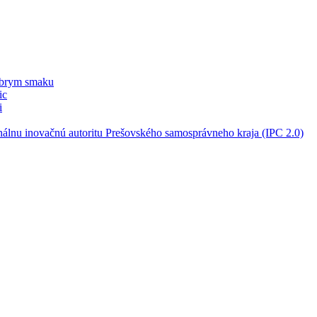
obrym smaku
ic
i
nálnu inovačnú autoritu Prešovského samosprávneho kraja (IPC 2.0)