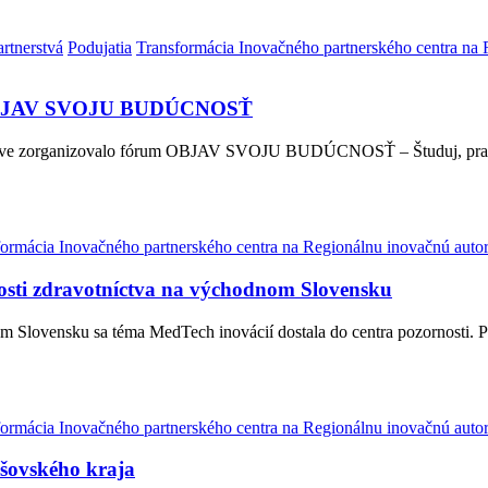
rtnerstvá
Podujatia
Transformácia Inovačného partnerského centra na 
re OBJAV SVOJU BUDÚCNOSŤ
Prešove zorganizovalo fórum OBJAV SVOJU BUDÚCNOSŤ – Študuj, pra
formácia Inovačného partnerského centra na Regionálnu inovačnú auto
osti zdravotníctva na východnom Slovensku
m Slovensku sa téma MedTech inovácií dostala do centra pozornosti. 
formácia Inovačného partnerského centra na Regionálnu inovačnú auto
šovského kraja