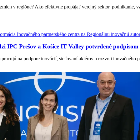
 zmien v regióne? Ako efektívne prepájať verejný sektor, podnikanie,
formácia Inovačného partnerského centra na Regionálnu inovačnú auto
zi IPC Prešov a Košice IT Valley potvrdené podpis
pracujú na podpore inovácií, sieťovaní aktérov a rozvoji inovačného 