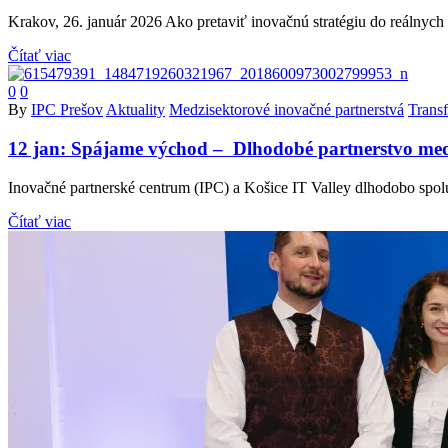
Krakov, 26. január 2026 Ako pretaviť inovačnú stratégiu do reálnych
Čítať viac
0
0
By
IPC Prešov
Aktuality
Medzisektorové inovačné partnerstvá
Trans
12 jan:
Spájame východ – Dlhodobé partnerstvo med
Inovačné partnerské centrum (IPC) a Košice IT Valley dlhodobo spolu
Čítať viac