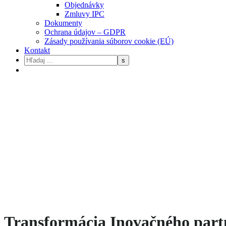
Objednávky
Zmluvy IPC
Dokumenty
Ochrana údajov – GDPR
Zásady používania súborov cookie (EÚ)
Kontakt
Transformácia Inovačného part