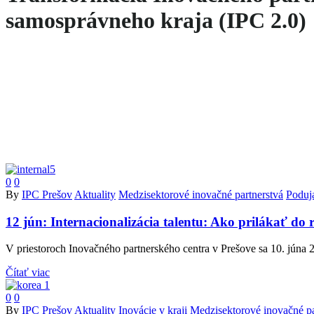
samosprávneho kraja (IPC 2.0)
0
0
By
IPC Prešov
Aktuality
Medzisektorové inovačné partnerstvá
Poduja
12 jún:
Internacionalizácia talentu: Ako prilákať do
V priestoroch Inovačného partnerského centra v Prešove sa 10.
Čítať viac
0
0
By
IPC Prešov
Aktuality
Inovácie v kraji
Medzisektorové inovačné pa