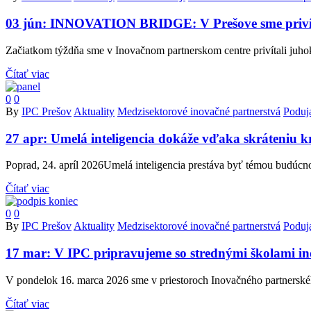
03 jún:
INNOVATION BRIDGE: V Prešove sme privíta
Začiatkom týždňa sme v Inovačnom partnerskom centre privítali j
Čítať viac
0
0
By
IPC Prešov
Aktuality
Medzisektorové inovačné partnerstvá
Poduja
27 apr:
Umelá inteligencia dokáže vďaka skráteniu k
Poprad, 24. apríl 2026Umelá inteligencia prestáva byť témou budúcnos
Čítať viac
0
0
By
IPC Prešov
Aktuality
Medzisektorové inovačné partnerstvá
Poduja
17 mar:
V IPC pripravujeme so strednými školami i
V pondelok 16. marca 2026 sme v priestoroch Inovačného partnerské
Čítať viac