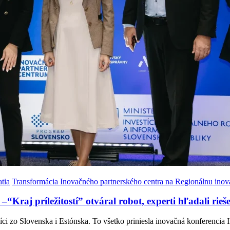
tia
Transformácia Inovačného partnerského centra na Regionálnu inov
Kraj príležitostí” otváral robot, experti hľadali rie
orníci zo Slovenska i Estónska. To všetko priniesla inovačná konferen