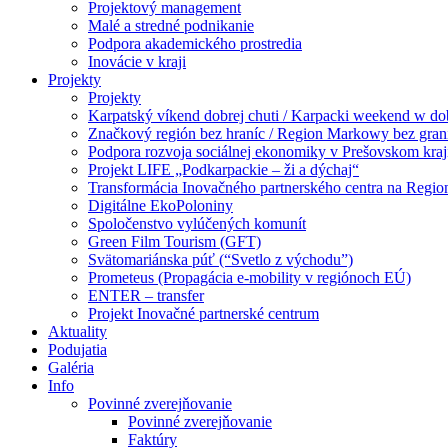
Projektový management
Malé a stredné podnikanie
Podpora akademického prostredia
Inovácie v kraji
Projekty
Projekty
Karpatský víkend dobrej chuti / Karpacki weekend w d
Značkový región bez hraníc / Region Markowy bez gran
Podpora rozvoja sociálnej ekonomiky v Prešovskom kraj
Projekt LIFE „Podkarpackie – ži a dýchaj“
Transformácia Inovačného partnerského centra na Regio
Digitálne EkoPoloniny
Spoločenstvo vylúčených komunít
Green Film Tourism (GFT)
Svätomariánska púť (“Svetlo z východu”)
Prometeus (Propagácia e-mobility v regiónoch EÚ)
ENTER – transfer
Projekt Inovačné partnerské centrum
Aktuality
Podujatia
Galéria
Info
Povinné zverejňovanie
Povinné zverejňovanie
Faktúry