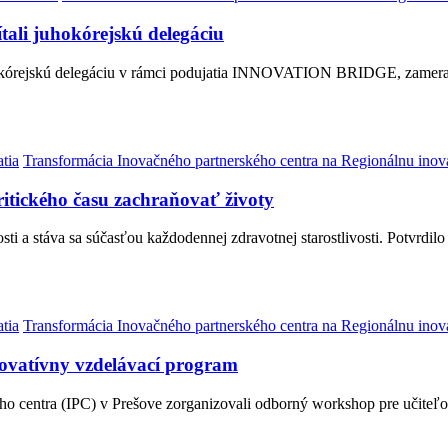
li juhokórejskú delegáciu
uhokórejskú delegáciu v rámci podujatia INNOVATION BRIDGE, zamer
tia
Transformácia Inovačného partnerského centra na Regionálnu inov
ritického času zachraňovať životy
ti a stáva sa súčasťou každodennej zdravotnej starostlivosti. Potvrdil
tia
Transformácia Inovačného partnerského centra na Regionálnu inov
novatívny vzdelávací program
ho centra (IPC) v Prešove zorganizovali odborný workshop pre učite