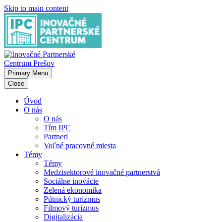
Skip to main content
Primary Menu
Close
Úvod
O nás
O nás
Tím IPC
Partneri
Voľné pracovné miesta
Témy
Témy
Medzisektorové inovačné partnerstvá
Sociálne inovácie
Zelená ekonomika
Pútnický turizmus
Filmový turizmus
Digitalizácia