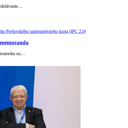
 vzdelávanie…
ritu Prešovského samosprávneho kraja (IPC 2.0)
om memoranda
prostredia na…