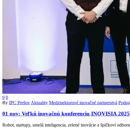
0
0
By
IPC Prešov
Aktuality
Medzisektorové inovačné partnerstvá
Poduja
01 nov:
Veľkú inovačnú konferenciu INOVISIA 2025 –“
Robot, startupy, umelá inteligencia, zelené inovácie a špičkoví odb