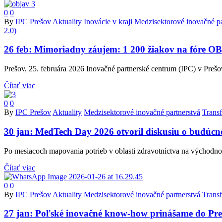
0
0
By
IPC Prešov
Aktuality
Inovácie v kraji
Medzisektorové inovačné pa
2.0)
26 feb:
Mimoriadny záujem: 1 200 žiakov na fó
Prešov, 25. februára 2026 Inovačné partnerské centrum (IPC) v 
Čítať viac
0
0
By
IPC Prešov
Aktuality
Medzisektorové inovačné partnerstvá
Trans
30 jan:
MedTech Day 2026 otvoril diskusiu o budúcn
Po mesiacoch mapovania potrieb v oblasti zdravotníctva na východno
Čítať viac
0
0
By
IPC Prešov
Aktuality
Medzisektorové inovačné partnerstvá
Trans
27 jan:
Poľské inovačné know-how prinášame do Pre