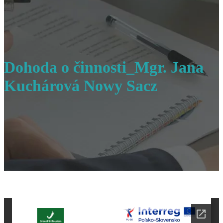
Dohoda o činnosti_Mgr. Jana
Kuchárová Nowy Sacz