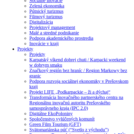
Sociálne inovácie
Zelená ekonomika
Pútnický turizmus
Filmový turizmus
Digitalizácia
Projektový management
Malé a stredné podnikanie
Podpora akademického prostredia
Inovácie v kraji
Projekty
Projekty
Karpatský víkend dobrej chuti / Karpacki weekend
w dobrym smaku
Značkový región bez hraníc / Region Markowy bez
granic
Podpora rozvoja sociálnej ekonomiky v Prešovskom
kraji
Projekt LIFE „Podkarpackie – ži a dýchaj“
Transformácia Inovačného partnerského centra na
Regionálnu inovačnú autoritu Prešovského
samosprávneho kraja (IPC 2.0)
Digitálne EkoPoloniny
Spoločenstvo vylúčených komunít
Green Film Tourism (GFT)
Svätomariánska púť (“Svetlo z východu”)