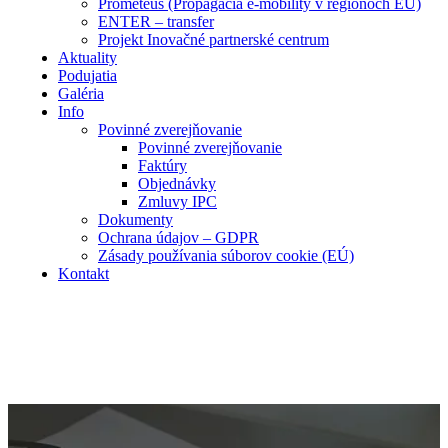
Prometeus (Propagácia e-mobility v regiónoch EÚ)
ENTER – transfer
Projekt Inovačné partnerské centrum
Aktuality
Podujatia
Galéria
Info
Povinné zverejňovanie
Povinné zverejňovanie
Faktúry
Objednávky
Zmluvy IPC
Dokumenty
Ochrana údajov – GDPR
Zásady používania súborov cookie (EÚ)
Kontakt