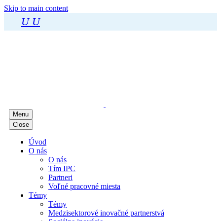
Skip to main content
U
U
Menu
Close
Úvod
O nás
O nás
Tím IPC
Partneri
Voľné pracovné miesta
Témy
Témy
Medzisektorové inovačné partnerstvá