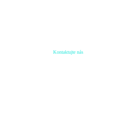
Kontaktujte nás
Radi prediskutujeme Váš projekt a odpovieme na akúkoľvek
otázku
Naša adresa:
Inovačné partnerské centrum