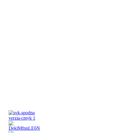
Telefón:
+421 919 131 337
Email:
info@inovacne.sk
Pracovné hodiny:
Pondelok-Piatok: 8:00 – 16:00 Víkend:
Zatvorené