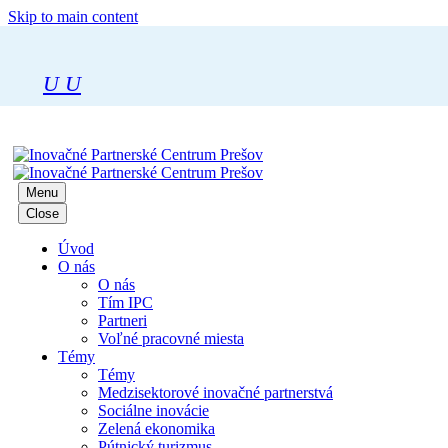
Skip to main content
U
U
Menu
Close
Úvod
O nás
O nás
Tím IPC
Partneri
Voľné pracovné miesta
Témy
Témy
Medzisektorové inovačné partnerstvá
Sociálne inovácie
Zelená ekonomika
Pútnický turizmus