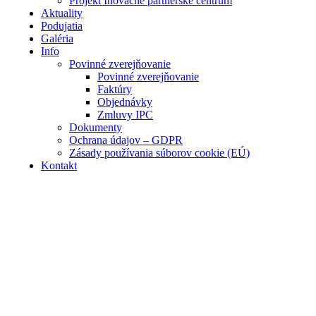
Projekt Inovačné partnerské centrum
Aktuality
Podujatia
Galéria
Info
Povinné zverejňovanie
Povinné zverejňovanie
Faktúry
Objednávky
Zmluvy IPC
Dokumenty
Ochrana údajov – GDPR
Zásady používania súborov cookie (EÚ)
Kontakt