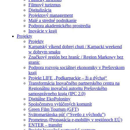
Filmový turizmus
Digitalizácia
Projektový management
Malé a stredné podnikanie
Podpora akademického prostredia
Inovácie v kraji
Projekty
Projekty
Karpatský víkend dobrej chuti / Karpacki weekend
w dobrym smaku
Značkový región bez hraníc / Region Markowy bez
granic
Podpora rozvoja sociálnej ekonomiky v Prešovskom
kraji
Projekt LIFE „Podkarpackie – ži a dýchaj“
Transformácia Inovačného partnerského centra na
Regionálnu inovačnú autoritu Prešovského
samosprávneho kraja (IPC 2.0)
Digitálne EkoPoloniny
Spoločenstvo vylúčených komunít
Green Film Tourism (GFT)
Svätomariánska púť (“Svetlo z východu”)
Prometeus (Propagácia e-mobility v regiónoch EÚ)
ENTER – transfer