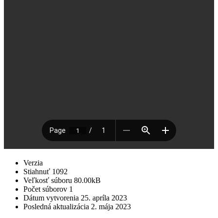
Verzia
Stiahnuť
1092
Veľkosť súboru
80.00kB
Počet súborov
1
Dátum vytvorenia
25. apríla 2023
Posledná aktualizácia
2. mája 2023