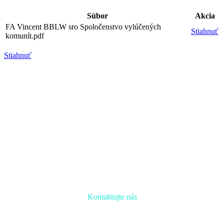
Súbor
Akcia
FA Vincent BBLW sro Spoločenstvo vylúčených
Stiahnuť
komunít.pdf
Stiahnuť
Kontaktujte nás
Radi prediskutujeme Váš projekt a odpovieme na akúkoľvek
otázku