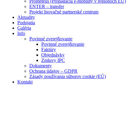
Prometeus (Propagácia e-mobility v regiónoch EÚ)
ENTER – transfer
Projekt Inovačné partnerské centrum
Aktuality
Podujatia
Galéria
Info
Povinné zverejňovanie
Povinné zverejňovanie
Faktúry
Objednávky
Zmluvy IPC
Dokumenty
Ochrana údajov – GDPR
Zásady používania súborov cookie (EÚ)
Kontakt