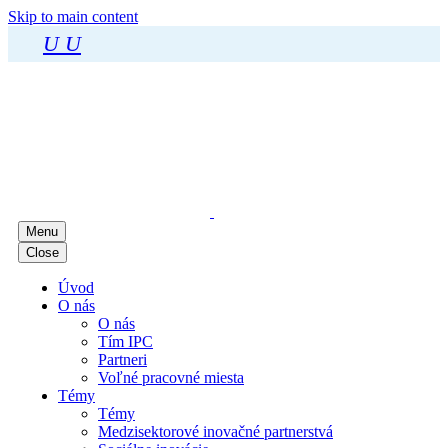
Skip to main content
U
U
Menu
Close
Úvod
O nás
O nás
Tím IPC
Partneri
Voľné pracovné miesta
Témy
Témy
Medzisektorové inovačné partnerstvá