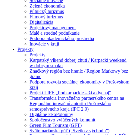
Sociálne inovácie
Zelená ekonomika
Pútnický turizmus
Filmový turizmus
Digitalizácia
Projektový management
Malé a stredné podnikanie
Podpora akademického prostredia
Inovácie v kraji
Projekty
Projekty
Karpatský víkend dobrej chuti / Karpacki weekend
w dobrym smaku
Značkový región bez hraníc / Region Markowy bez
granic
Podpora rozvoja sociálnej ekonomiky v Prešovskom
kraji
Projekt LIFE „Podkarpackie – ži a dýchaj“
Transformácia Inovačného partnerského centra na
Regionálnu inovačnú autoritu Prešovského
samosprávneho kraja (IPC 2.0)
Digitálne EkoPoloniny
Spoločenstvo vylúčených komunít
Green Film Tourism (GFT)
Svätomariánska púť (“Svetlo z východu”)