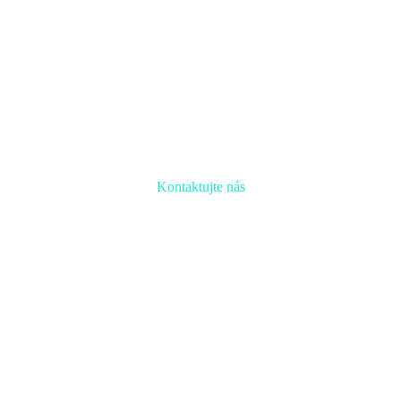
Kontaktujte nás
Radi prediskutujeme Váš projekt a odpovieme na akúkoľvek
otázku
Naša adresa: