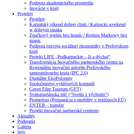
Podpora akademického prostredia
Inovácie v kraji
Projekty
Projekty
Karpatský víkend dobrej chuti / Karpacki weekend
w dobrym smaku
Značkový región bez hraníc / Region Markowy bez
granic
Podpora rozvoja sociálnej ekonomiky v Prešovskom
kraji
Projekt LIFE „Podkarpackie – ži a dýchaj“
Transformácia Inovačného partnerského centra na
Regionálnu inovačnú autoritu Prešovského
samosprávneho kraja (IPC 2.0)
Digitálne EkoPoloniny
Spoločenstvo vylúčených komunít
Green Film Tourism (GFT)
Svätomariánska púť (“Svetlo z východu”)
Prometeus (Propagácia e-mobility v regiónoch EÚ)
ENTER – transfer
Projekt Inovačné partnerské centrum
Aktuality
Podujatia
Galéria
Info