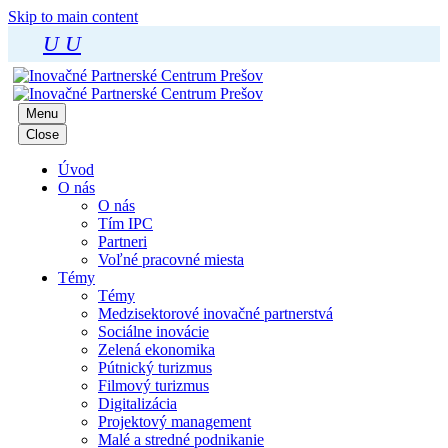
Skip to main content
U
U
Menu
Close
Úvod
O nás
O nás
Tím IPC
Partneri
Voľné pracovné miesta
Témy
Témy
Medzisektorové inovačné partnerstvá
Sociálne inovácie
Zelená ekonomika
Pútnický turizmus
Filmový turizmus
Digitalizácia
Projektový management
Malé a stredné podnikanie