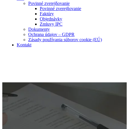
Povinné zverejňovanie
Povinné zverejňovanie
Faktúry
Objednávky
Zmluvy IPC
Dokumenty
Ochrana údajov – GDPR
Zásady používania súborov cookie (EÚ)
Kontakt