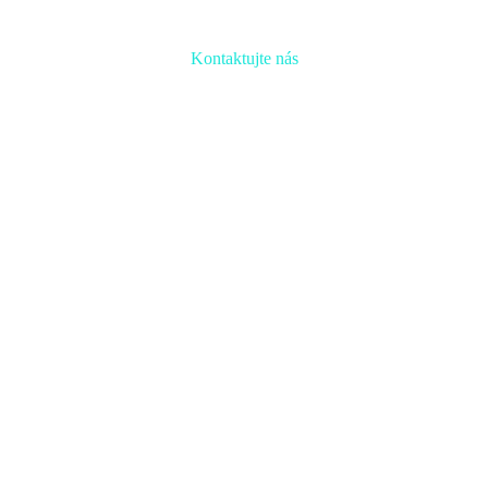
Kontaktujte nás
Radi prediskutujeme Váš projekt a odpovieme na akúkoľvek
otázku
Naša adresa:
Inovačné partnerské centrum
Hlavná 139, 080 01 Prešov
Naše kontakty: