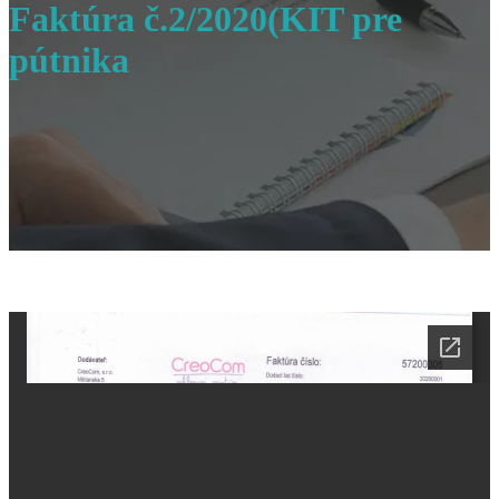
Faktúra č.2/2020(KIT pre
pútnika