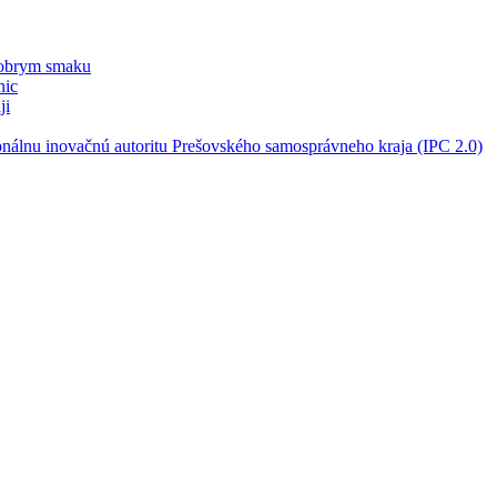
dobrym smaku
nic
ji
onálnu inovačnú autoritu Prešovského samosprávneho kraja (IPC 2.0)