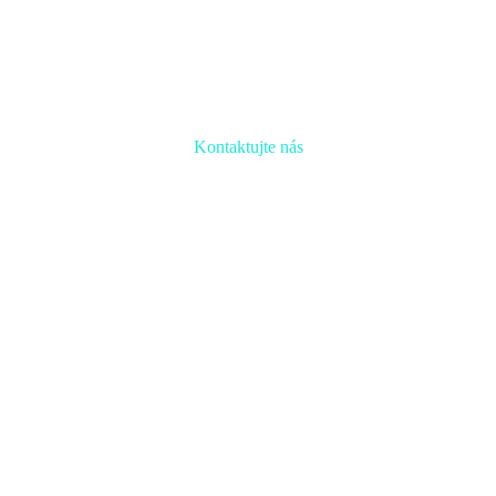
Kontaktujte nás
Radi prediskutujeme Váš projekt a odpovieme na akúkoľvek otázku
Naša adresa:
Inovačné partnerské centrum
Hlavná 139, 080 01 Prešov