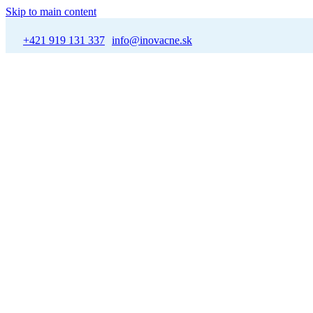
Skip to main content
+421 919 131 337
info@inovacne.sk