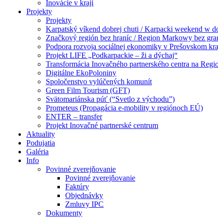
Inovácie v kraji
Projekty
Projekty
Karpatský víkend dobrej chuti / Karpacki weekend w 
Značkový región bez hraníc / Region Markowy bez gra
Podpora rozvoja sociálnej ekonomiky v Prešovskom kra
Projekt LIFE „Podkarpackie – ži a dýchaj“
Transformácia Inovačného partnerského centra na Regi
Digitálne EkoPoloniny
Spoločenstvo vylúčených komunít
Green Film Tourism (GFT)
Svätomariánska púť (“Svetlo z východu”)
Prometeus (Propagácia e-mobility v regiónoch EÚ)
ENTER – transfer
Projekt Inovačné partnerské centrum
Aktuality
Podujatia
Galéria
Info
Povinné zverejňovanie
Povinné zverejňovanie
Faktúry
Objednávky
Zmluvy IPC
Dokumenty