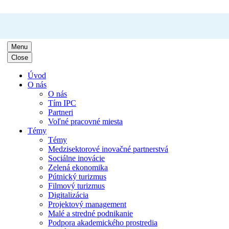
Menu
Close
Úvod
O nás
O nás
Tím IPC
Partneri
Voľné pracovné miesta
Témy
Témy
Medzisektorové inovačné partnerstvá
Sociálne inovácie
Zelená ekonomika
Pútnický turizmus
Filmový turizmus
Digitalizácia
Projektový management
Malé a stredné podnikanie
Podpora akademického prostredia