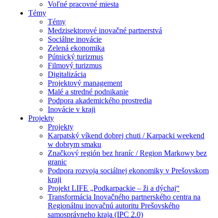
Voľné pracovné miesta
Témy
Témy
Medzisektorové inovačné partnerstvá
Sociálne inovácie
Zelená ekonomika
Pútnický turizmus
Filmový turizmus
Digitalizácia
Projektový management
Malé a stredné podnikanie
Podpora akademického prostredia
Inovácie v kraji
Projekty
Projekty
Karpatský víkend dobrej chuti / Karpacki weekend
w dobrym smaku
Značkový región bez hraníc / Region Markowy bez
granic
Podpora rozvoja sociálnej ekonomiky v Prešovskom
kraji
Projekt LIFE „Podkarpackie – ži a dýchaj“
Transformácia Inovačného partnerského centra na
Regionálnu inovačnú autoritu Prešovského
samosprávneho kraja (IPC 2.0)