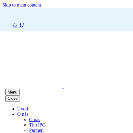
Skip to main content
U
U
Menu
Close
Úvod
O nás
O nás
Tím IPC
Partneri