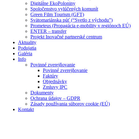
Digitálne EkoPoloniny
Spoločenstvo vylúčených komunít
Green Film Tourism (GFT)
Svätomariánska púť (“Svetlo z východu”)
Prometeus (Propagácia e-mobility v regiónoch EÚ)
ENTER – transfer
Projekt Inovačné partnerské centrum
Aktuality
Podujatia
Galéria
Info
Povinné zverejňovanie
Povinné zverejňovanie
Faktúry
Objednávky
Zmluvy IPC
Dokumenty
Ochrana údajov – GDPR
Zásady používania súborov cookie (EÚ)
Kontakt