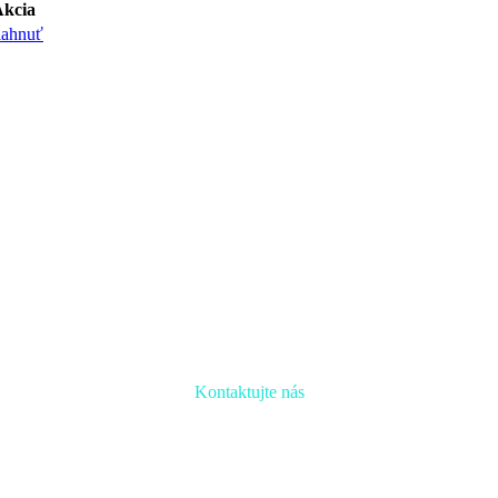
kcia
iahnuť
Kontaktujte nás
Radi prediskutujeme Váš projekt a odpovieme na akúkoľvek otázku