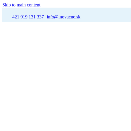
Skip to main content
+421 919 131 337
info@inovacne.sk