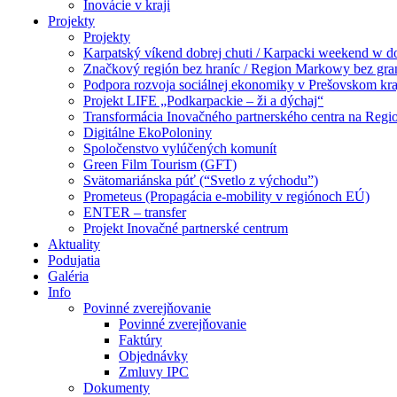
Inovácie v kraji
Projekty
Projekty
Karpatský víkend dobrej chuti / Karpacki weekend w 
Značkový región bez hraníc / Region Markowy bez gra
Podpora rozvoja sociálnej ekonomiky v Prešovskom kra
Projekt LIFE „Podkarpackie – ži a dýchaj“
Transformácia Inovačného partnerského centra na Regi
Digitálne EkoPoloniny
Spoločenstvo vylúčených komunít
Green Film Tourism (GFT)
Svätomariánska púť (“Svetlo z východu”)
Prometeus (Propagácia e-mobility v regiónoch EÚ)
ENTER – transfer
Projekt Inovačné partnerské centrum
Aktuality
Podujatia
Galéria
Info
Povinné zverejňovanie
Povinné zverejňovanie
Faktúry
Objednávky
Zmluvy IPC
Dokumenty