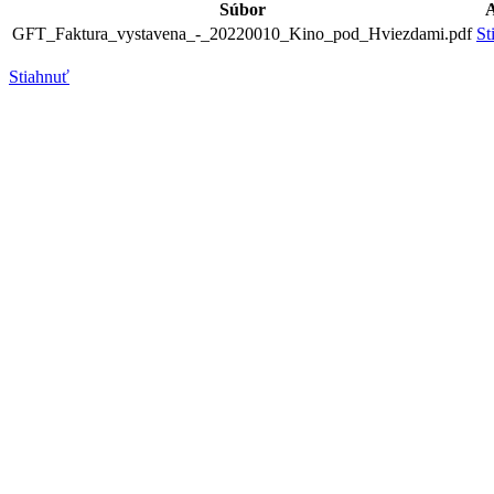
Súbor
A
GFT_Faktura_vystavena_-_20220010_Kino_pod_Hviezdami.pdf
St
Stiahnuť