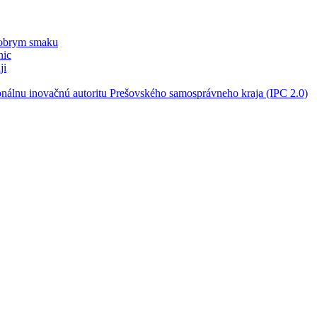
dobrym smaku
nic
ji
onálnu inovačnú autoritu Prešovského samosprávneho kraja (IPC 2.0)