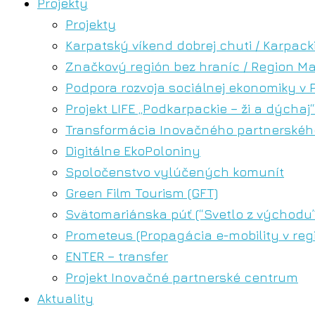
Projekty
Projekty
Karpatský víkend dobrej chuti / Karpa
Značkový región bez hraníc / Region M
Podpora rozvoja sociálnej ekonomiky v 
Projekt LIFE „Podkarpackie – ži a dýchaj“
Transformácia Inovačného partnerského
Digitálne EkoPoloniny
Spoločenstvo vylúčených komunít
Green Film Tourism (GFT)
Svätomariánska púť (“Svetlo z východu”
Prometeus (Propagácia e-mobility v reg
ENTER – transfer
Projekt Inovačné partnerské centrum
Aktuality