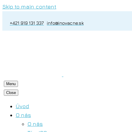
Skip to main content
+421 919 131 337
info@inovacne.sk
Menu
Close
Úvod
O nás
O nás