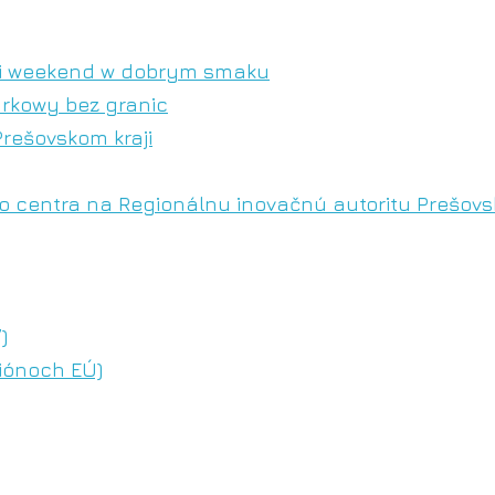
cki weekend w dobrym smaku
arkowy bez granic
Prešovskom kraji
 centra na Regionálnu inovačnú autoritu Prešovsk
)
iónoch EÚ)