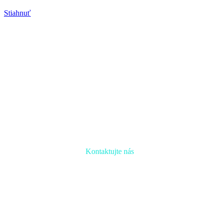
Stiahnuť
Kontaktujte nás
Radi prediskutujeme Váš projekt a odpovieme na akúkoľvek
otázku