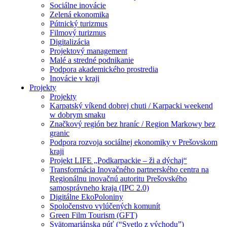
Sociálne inovácie
Zelená ekonomika
Pútnický turizmus
Filmový turizmus
Digitalizácia
Projektový management
Malé a stredné podnikanie
Podpora akademického prostredia
Inovácie v kraji
Projekty
Projekty
Karpatský víkend dobrej chuti / Karpacki weekend
w dobrym smaku
Značkový región bez hraníc / Region Markowy bez
granic
Podpora rozvoja sociálnej ekonomiky v Prešovskom
kraji
Projekt LIFE „Podkarpackie – ži a dýchaj“
Transformácia Inovačného partnerského centra na
Regionálnu inovačnú autoritu Prešovského
samosprávneho kraja (IPC 2.0)
Digitálne EkoPoloniny
Spoločenstvo vylúčených komunít
Green Film Tourism (GFT)
Svätomariánska púť (“Svetlo z východu”)