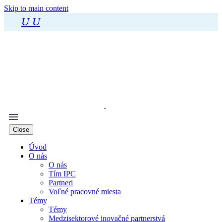
Skip to main content
U
U
Close
Úvod
O nás
O nás
Tím IPC
Partneri
Voľné pracovné miesta
Témy
Témy
Medzisektorové inovačné partnerstvá