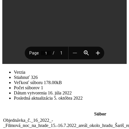
Verzia
Stiahnuť
326
Veľkosť súboru
178.00kB
Počet súborov
1
Dátum vytvorenia
16. júla 2022
Posledná aktualizácia
5. októbra 2022
Súbor
Objednávka_č._16_2022_-
_Filmová_noc_na_hrade_15.-16.7.2022_areál_okolo_hradu_Šariš_re