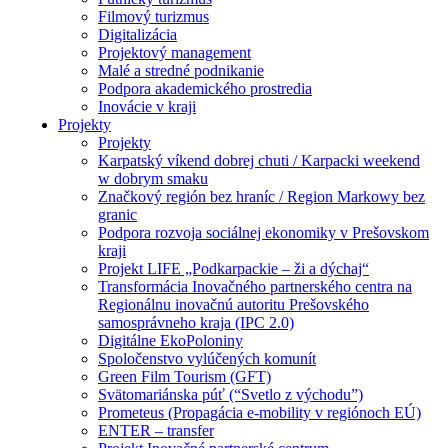
Filmový turizmus
Digitalizácia
Projektový management
Malé a stredné podnikanie
Podpora akademického prostredia
Inovácie v kraji
Projekty
Projekty
Karpatský víkend dobrej chuti / Karpacki weekend
w dobrym smaku
Značkový región bez hraníc / Region Markowy bez
granic
Podpora rozvoja sociálnej ekonomiky v Prešovskom
kraji
Projekt LIFE „Podkarpackie – ži a dýchaj“
Transformácia Inovačného partnerského centra na
Regionálnu inovačnú autoritu Prešovského
samosprávneho kraja (IPC 2.0)
Digitálne EkoPoloniny
Spoločenstvo vylúčených komunít
Green Film Tourism (GFT)
Svätomariánska púť (“Svetlo z východu”)
Prometeus (Propagácia e-mobility v regiónoch EÚ)
ENTER – transfer