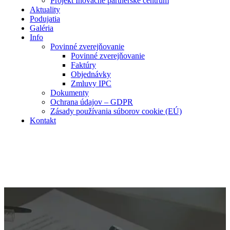
Projekt Inovačné partnerské centrum
Aktuality
Podujatia
Galéria
Info
Povinné zverejňovanie
Povinné zverejňovanie
Faktúry
Objednávky
Zmluvy IPC
Dokumenty
Ochrana údajov – GDPR
Zásady používania súborov cookie (EÚ)
Kontakt