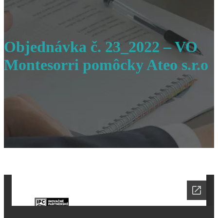
Objednávka č. 23_2022 – VO
Montesorri pomôcky Ateo s.r.o