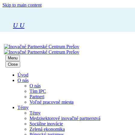
Skip to main content
U
U
Menu
Close
Úvod
O nás
O nás
Tím IPC
Partneri
Voľné pracovné miesta
Témy
Témy
Medzisektorové inovačné partnerstvá
Sociálne inovácie
Zelená ekonomika
Pútnický turizmus