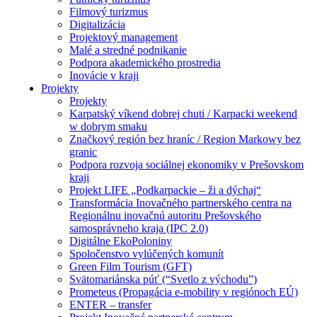
Filmový turizmus
Digitalizácia
Projektový management
Malé a stredné podnikanie
Podpora akademického prostredia
Inovácie v kraji
Projekty
Projekty
Karpatský víkend dobrej chuti / Karpacki weekend
w dobrym smaku
Značkový región bez hraníc / Region Markowy bez
granic
Podpora rozvoja sociálnej ekonomiky v Prešovskom
kraji
Projekt LIFE „Podkarpackie – ži a dýchaj“
Transformácia Inovačného partnerského centra na
Regionálnu inovačnú autoritu Prešovského
samosprávneho kraja (IPC 2.0)
Digitálne EkoPoloniny
Spoločenstvo vylúčených komunít
Green Film Tourism (GFT)
Svätomariánska púť (“Svetlo z východu”)
Prometeus (Propagácia e-mobility v regiónoch EÚ)
ENTER – transfer