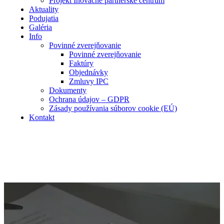
Projekt Inovačné partnerské centrum
Aktuality
Podujatia
Galéria
Info
Povinné zverejňovanie
Povinné zverejňovanie
Faktúry
Objednávky
Zmluvy IPC
Dokumenty
Ochrana údajov – GDPR
Zásady používania súborov cookie (EÚ)
Kontakt