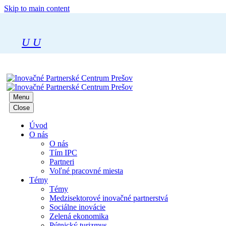
Skip to main content
U
U
Menu
Close
Úvod
O nás
O nás
Tím IPC
Partneri
Voľné pracovné miesta
Témy
Témy
Medzisektorové inovačné partnerstvá
Sociálne inovácie
Zelená ekonomika
Pútnický turizmus