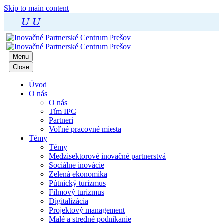
Skip to main content
U
U
Menu
Close
Úvod
O nás
O nás
Tím IPC
Partneri
Voľné pracovné miesta
Témy
Témy
Medzisektorové inovačné partnerstvá
Sociálne inovácie
Zelená ekonomika
Pútnický turizmus
Filmový turizmus
Digitalizácia
Projektový management
Malé a stredné podnikanie