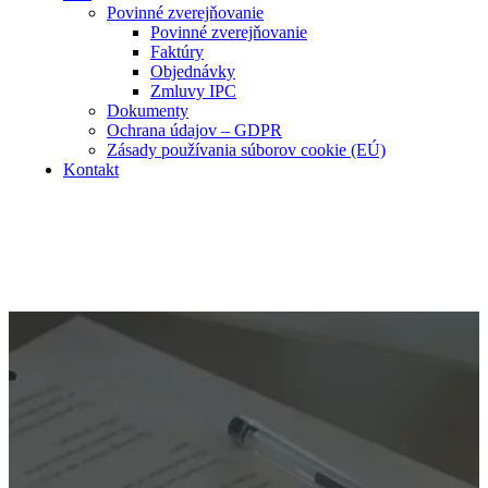
Povinné zverejňovanie
Povinné zverejňovanie
Faktúry
Objednávky
Zmluvy IPC
Dokumenty
Ochrana údajov – GDPR
Zásady používania súborov cookie (EÚ)
Kontakt