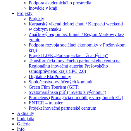
Podpora akademického prostredia
Inovácie v kraji
Projekty
Projekty
Karpatský víkend dobrej chuti / Karpacki weekend
w dobrym smaku
Značkový región bez hraníc / Region Markowy bez
granic
Podpora rozvoja sociálnej ekonomiky v Prešovskom
kraji
Projekt LIFE „Podkarpackie – ži a dýchaj“
Transformácia Inovačného partnerského centra na
Regionálnu inovačnú autoritu Prešovského
samosprávneho kraja (IPC 2.0)
Digitálne EkoPoloniny
Spoločenstvo vylúčených komunít
Green Film Tourism (GFT)
Svätomariánska púť (“Svetlo z východu”)
Prometeus (Propagácia e-mobility v regiónoch EÚ)
ENTER – transfer
Projekt Inovačné partnerské centrum
Aktuality
Podujatia
Galéria
Info