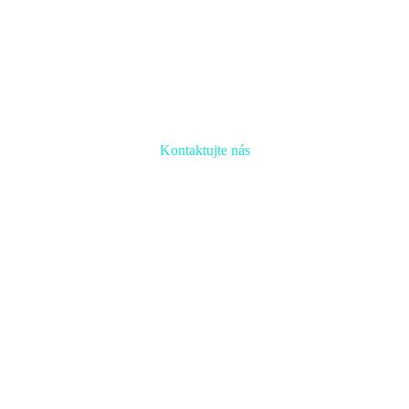
Kontaktujte nás
Radi prediskutujeme Váš projekt a odpovieme na akúkoľvek
otázku
Naša adresa:
Inovačné partnerské centrum
Hlavná 139, 080 01 Prešov