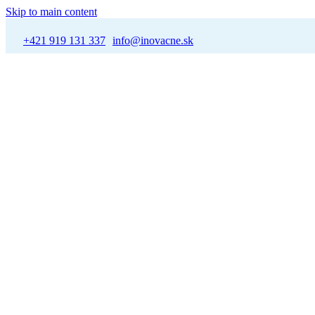
Skip to main content
+421 919 131 337
info@inovacne.sk