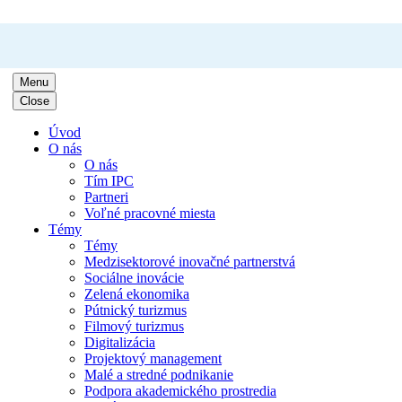
Menu
Close
Úvod
O nás
O nás
Tím IPC
Partneri
Voľné pracovné miesta
Témy
Témy
Medzisektorové inovačné partnerstvá
Sociálne inovácie
Zelená ekonomika
Pútnický turizmus
Filmový turizmus
Digitalizácia
Projektový management
Malé a stredné podnikanie
Podpora akademického prostredia