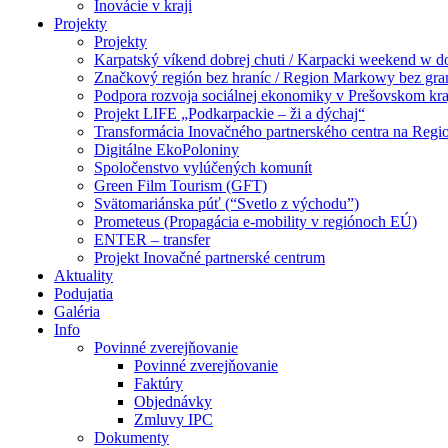
Inovácie v kraji
Projekty
Projekty
Karpatský víkend dobrej chuti / Karpacki weekend w 
Značkový región bez hraníc / Region Markowy bez gra
Podpora rozvoja sociálnej ekonomiky v Prešovskom kra
Projekt LIFE „Podkarpackie – ži a dýchaj“
Transformácia Inovačného partnerského centra na Regi
Digitálne EkoPoloniny
Spoločenstvo vylúčených komunít
Green Film Tourism (GFT)
Svätomariánska púť (“Svetlo z východu”)
Prometeus (Propagácia e-mobility v regiónoch EÚ)
ENTER – transfer
Projekt Inovačné partnerské centrum
Aktuality
Podujatia
Galéria
Info
Povinné zverejňovanie
Povinné zverejňovanie
Faktúry
Objednávky
Zmluvy IPC
Dokumenty