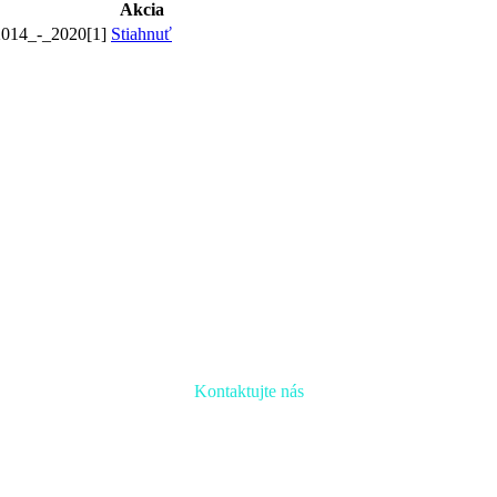
Akcia
014_-_2020[1]
Stiahnuť
Kontaktujte nás
Radi prediskutujeme Váš projekt a odpovieme na akúkoľvek otázku