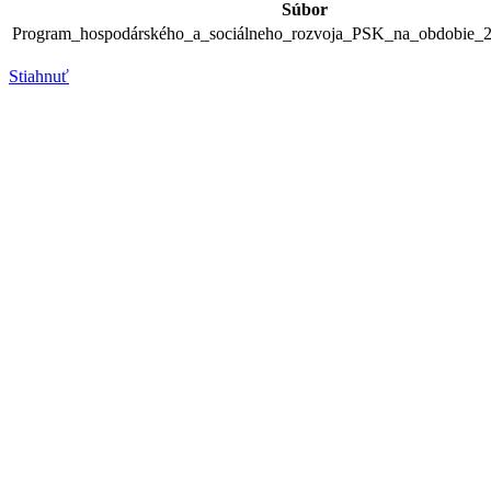
Súbor
Program_hospodárského_a_sociálneho_rozvoja_PSK_na_obdobie_2
Stiahnuť