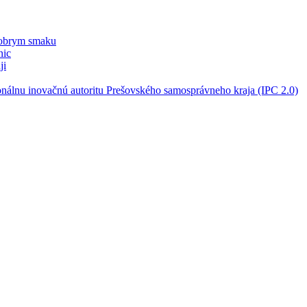
dobrym smaku
nic
ji
onálnu inovačnú autoritu Prešovského samosprávneho kraja (IPC 2.0)