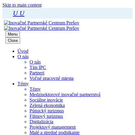
Skip to main content
U
U
Menu
Close
Úvod
O nás
O nás
Tím IPC
Partneri
Voľné pracovné miesta
Témy
Témy
Medzisektorové inovačné partnerstvá
Sociálne inovácie
Zelená ekonomika
Pútnický turizmus
Filmový turizmus
Digitalizácia
Projektový management
Malé a stredné podnikanie