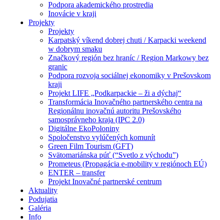
Podpora akademického prostredia
Inovácie v kraji
Projekty
Projekty
Karpatský víkend dobrej chuti / Karpacki weekend
w dobrym smaku
Značkový región bez hraníc / Region Markowy bez
granic
Podpora rozvoja sociálnej ekonomiky v Prešovskom
kraji
Projekt LIFE „Podkarpackie – ži a dýchaj“
Transformácia Inovačného partnerského centra na
Regionálnu inovačnú autoritu Prešovského
samosprávneho kraja (IPC 2.0)
Digitálne EkoPoloniny
Spoločenstvo vylúčených komunít
Green Film Tourism (GFT)
Svätomariánska púť (“Svetlo z východu”)
Prometeus (Propagácia e-mobility v regiónoch EÚ)
ENTER – transfer
Projekt Inovačné partnerské centrum
Aktuality
Podujatia
Galéria
Info