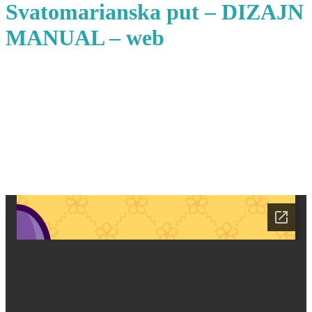
Svatomarianska put – DIZAJN
MANUAL – web