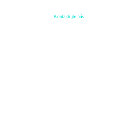
Kontaktujte nás
Radi prediskutujeme Váš projekt a odpovieme na akúkoľvek
otázku
Naša adresa:
Inovačné partnerské centrum
Hlavná 139, 080 01 Prešov
Naše kontakty: