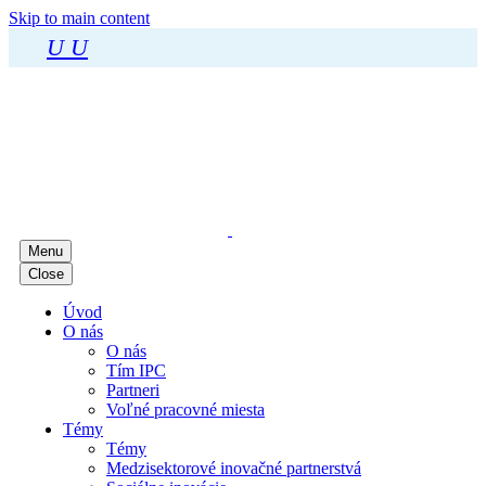
Skip to main content
U
U
Menu
Close
Úvod
O nás
O nás
Tím IPC
Partneri
Voľné pracovné miesta
Témy
Témy
Medzisektorové inovačné partnerstvá