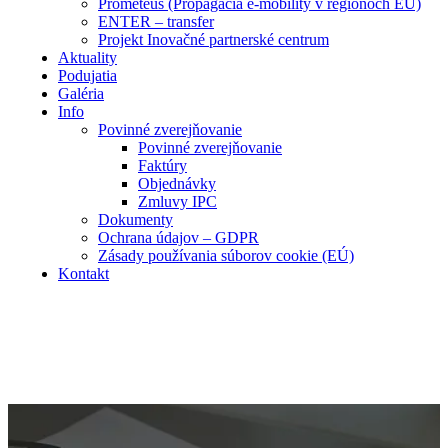
Prometeus (Propagácia e-mobility v regiónoch EÚ)
ENTER – transfer
Projekt Inovačné partnerské centrum
Aktuality
Podujatia
Galéria
Info
Povinné zverejňovanie
Povinné zverejňovanie
Faktúry
Objednávky
Zmluvy IPC
Dokumenty
Ochrana údajov – GDPR
Zásady používania súborov cookie (EÚ)
Kontakt