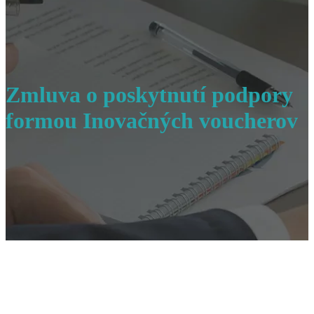
Zmluva o poskytnutí podpory
formou Inovačných voucherov