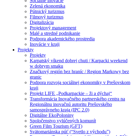
Sociálne inovácie
Zelená ekonomika
Pútnický turizmus
Filmový turizmus
Digitalizácia
Projektový management
Malé a stredné podnikanie
Podpora akademického prostredia
Inovácie v kraji
Projekty
Projekty
Karpatský víkend dobrej chuti / Karpacki weekend
w dobrym smaku
Značkový región bez hraníc / Region Markowy bez
granic
Podpora rozvoja sociálnej ekonomiky v Prešovskom
kraji
Projekt LIFE „Podkarpackie – ži a dýchaj“
Transformácia Inovačného partnerského centra na
Regionálnu inovačnú autoritu Prešovského
samosprávneho kraja (IPC 2.0)
Digitálne EkoPoloniny
Spoločenstvo vylúčených komunít
Green Film Tourism (GFT)
Svätomariánska púť (“Svetlo z východu”)