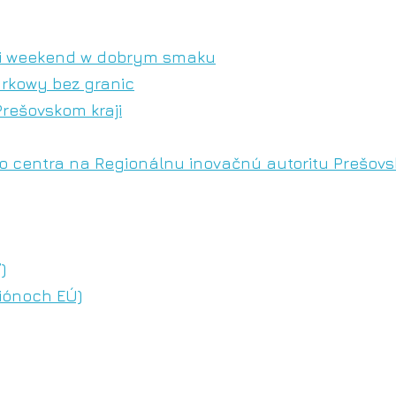
cki weekend w dobrym smaku
arkowy bez granic
Prešovskom kraji
 centra na Regionálnu inovačnú autoritu Prešovsk
)
iónoch EÚ)