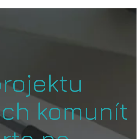
rojektu
ch komunít
rta na