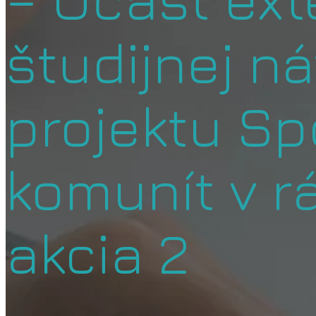
študijnej n
projektu S
komunít v 
akcia 2