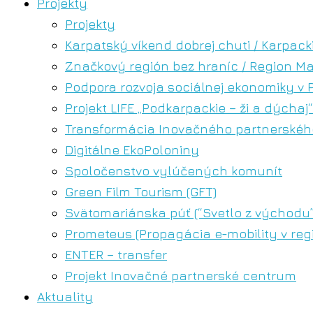
Projekty
Projekty
Karpatský víkend dobrej chuti / Karpa
Značkový región bez hraníc / Region M
Podpora rozvoja sociálnej ekonomiky v 
Projekt LIFE „Podkarpackie – ži a dýchaj“
Transformácia Inovačného partnerského
Digitálne EkoPoloniny
Spoločenstvo vylúčených komunít
Green Film Tourism (GFT)
Svätomariánska púť (“Svetlo z východu”
Prometeus (Propagácia e-mobility v reg
ENTER – transfer
Projekt Inovačné partnerské centrum
Aktuality