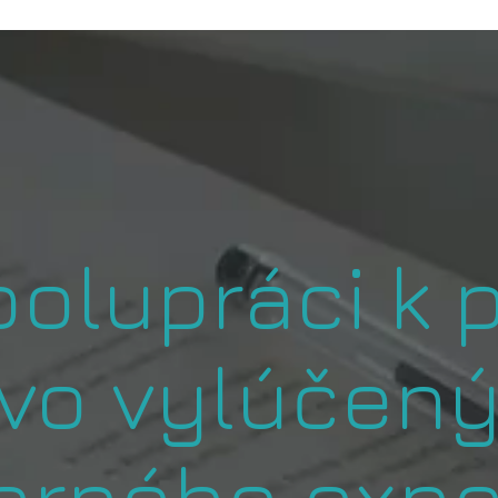
olupráci k p
vo vylúčený
erného expe