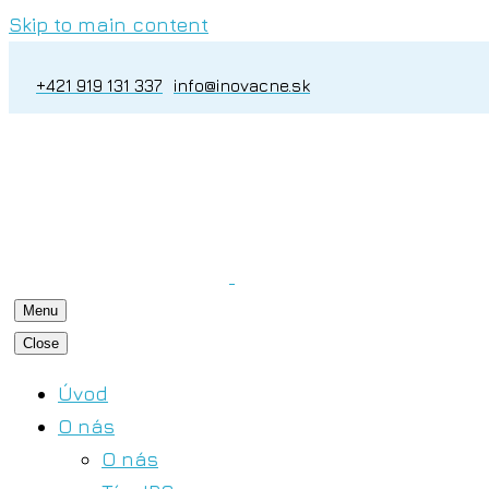
Skip to main content
+421 919 131 337
info@inovacne.sk
Menu
Close
Úvod
O nás
O nás