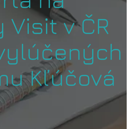
 Visit v ČR
 vylúčených
mu Kľúčová