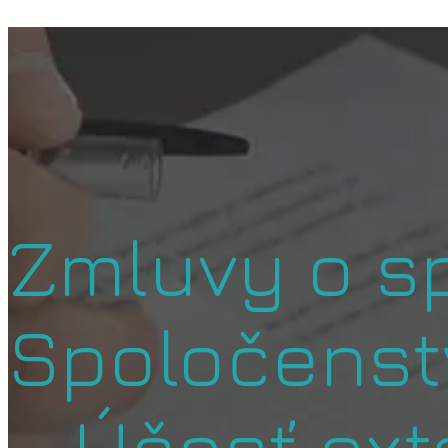
Zmluvy o sp
Spoločenst
– Účasť ext