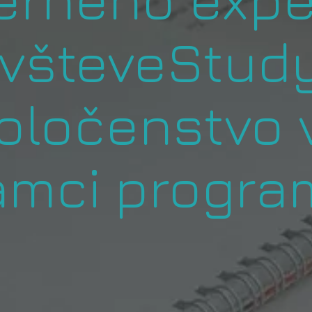
ávšteveStudy
poločenstvo
rámci progra