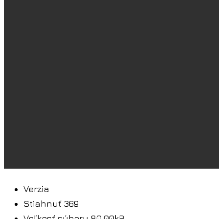
Verzia
Stiahnuť
369
Veľkosť súboru
80.00kB