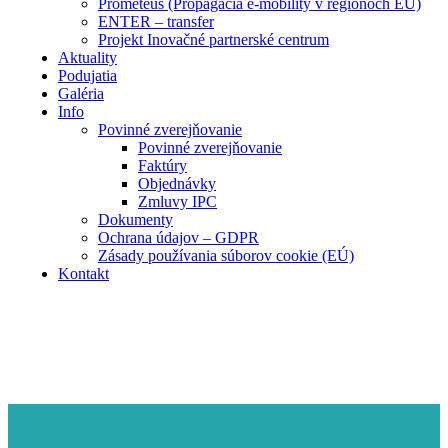
Prometeus (Propagácia e-mobility v regiónoch EÚ)
ENTER – transfer
Projekt Inovačné partnerské centrum
Aktuality
Podujatia
Galéria
Info
Povinné zverejňovanie
Povinné zverejňovanie
Faktúry
Objednávky
Zmluvy IPC
Dokumenty
Ochrana údajov – GDPR
Zásady používania súborov cookie (EÚ)
Kontakt