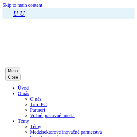
Skip to main content
U
U
Menu
Close
Úvod
O nás
O nás
Tím IPC
Partneri
Voľné pracovné miesta
Témy
Témy
Medzisektorové inovačné partnerstvá