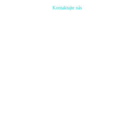
Kontaktujte nás
Radi prediskutujeme Váš projekt a odpovieme na akúkoľvek
otázku
Naša adresa:
Inovačné partnerské centrum
Hlavná 139, 080 01 Prešov
Naše kontakty: