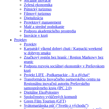
Sociálne inovácie
Zelená ekonomika
Pútnický turizmus
Filmový turizmus
Digitalizácia
Projektový management
Malé a stredné podnikanie
Podpora akademického prostredia
Inovácie v kraji
Projekty
Projekty
Karpatský víkend dobrej chuti / Karpacki weekend
w dobrym smaku
Značkový región bez hraníc / Region Markowy bez
granic
Podpora rozvoja sociálnej ekonomiky v Prešovskom
kraji
Projekt LIFE „Podkarpackie – ži a dýchaj“
Transformácia Inovačného partnerského centra na
Regionálnu inovačnú autoritu Prešovského
samosprávneho kraja (IPC 2.0)
Digitálne EkoPoloniny
Spoločenstvo vylúčených komunít
Green Film Tourism (GFT)
Svätomariánska púť (“Svetlo z východu”)