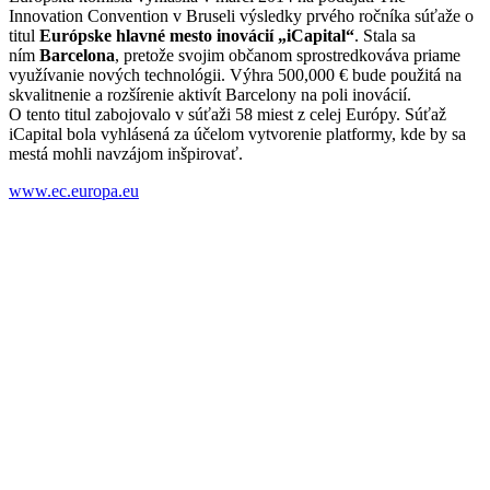
Innovation Convention v Bruseli výsledky prvého ročníka súťaže o
titul
Európske hlavné mesto inovácií „iCapital“
. Stala sa
ním
Barcelona
, pretože svojim občanom sprostredkováva priame
využívanie nových technológii. Výhra 500,000 € bude použitá na
skvalitnenie a rozšírenie aktivít Barcelony na poli inovácií.
O tento titul zabojovalo v súťaži 58 miest z celej Európy. Súťaž
iCapital bola vyhlásená za účelom vytvorenie platformy, kde by sa
mestá mohli navzájom inšpirovať.
www.ec.europa.eu