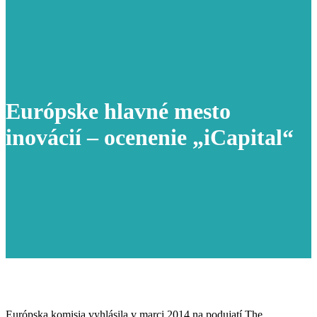
Európske hlavné mesto
inovácií – ocenenie „iCapital“
Európska komisia vyhlásila v marci 2014 na podujatí The