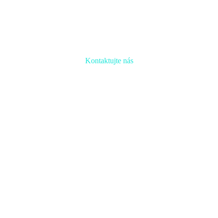
Kontaktujte nás
Radi prediskutujeme Váš projekt a odpovieme na akúkoľvek
otázku
Naša adresa:
Inovačné partnerské centrum
Hlavná 139, 080 01 Prešov