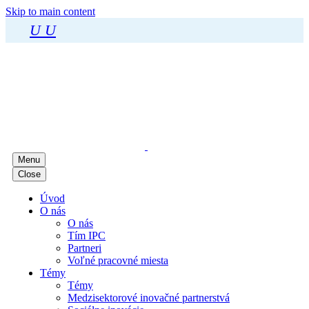
Skip to main content
U
U
Menu
Close
Úvod
O nás
O nás
Tím IPC
Partneri
Voľné pracovné miesta
Témy
Témy
Medzisektorové inovačné partnerstvá