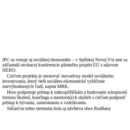
IPC sa venuje aj sociálnej ekonomike – v Spišskej Novej Vsi sme sa
zúčastnili otváracej konferencie pilotného projekt EU s názvom
HERO.
Cieľom projektu je otestovať inovatívny model sociálneho
investovania, ktorý rieši sociálno-ekonomické vylúčenie
znevýhodnených ľudí, najmä MRK.
Hero podporuje prístup k mikropôžičkám a budovanie schopností
formou školení, koučingu a mentorských služieb s cieľom podporiť
prístup k bývaniu, zamestnaniu a vzdelávaniu.
Súčasťou tohto stretnutia bola aj návšteva obce Rudňany