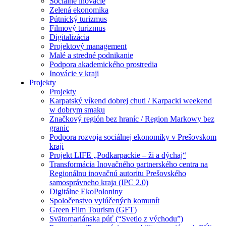
Sociálne inovácie
Zelená ekonomika
Pútnický turizmus
Filmový turizmus
Digitalizácia
Projektový management
Malé a stredné podnikanie
Podpora akademického prostredia
Inovácie v kraji
Projekty
Projekty
Karpatský víkend dobrej chuti / Karpacki weekend
w dobrym smaku
Značkový región bez hraníc / Region Markowy bez
granic
Podpora rozvoja sociálnej ekonomiky v Prešovskom
kraji
Projekt LIFE „Podkarpackie – ži a dýchaj“
Transformácia Inovačného partnerského centra na
Regionálnu inovačnú autoritu Prešovského
samosprávneho kraja (IPC 2.0)
Digitálne EkoPoloniny
Spoločenstvo vylúčených komunít
Green Film Tourism (GFT)
Svätomariánska púť (“Svetlo z východu”)