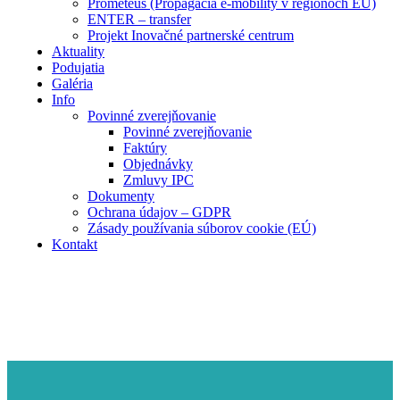
Prometeus (Propagácia e-mobility v regiónoch EÚ)
ENTER – transfer
Projekt Inovačné partnerské centrum
Aktuality
Podujatia
Galéria
Info
Povinné zverejňovanie
Povinné zverejňovanie
Faktúry
Objednávky
Zmluvy IPC
Dokumenty
Ochrana údajov – GDPR
Zásady používania súborov cookie (EÚ)
Kontakt